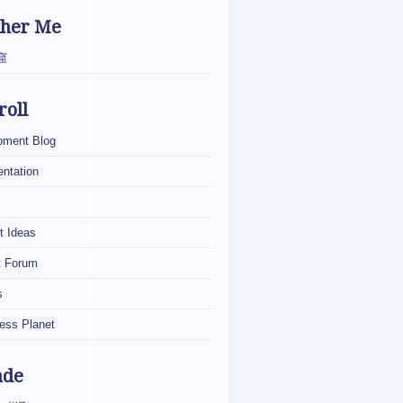
ther Me
窟
roll
pment Blog
ntation
t Ideas
t Forum
s
ess Planet
ade