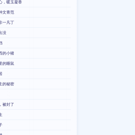
心，暖玉凝香
种文青范
非一凡丁
出没
铛
西的小猪
里的睡鼠
居
主的秘密
，被封了
生
子