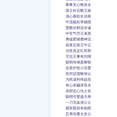
事事关心惟张永
国之柱石数王振
清心寡欲长信侯
中流砥柱李辅国
慧眼识材边令诚
中官气节王承恩
勇猛肥佬窦神宝
庙算定策王中正
当世具足红郑和
尽忠王事有刘瑾
聪明伶俐是柳智
忠君护统小宗爱
安邦定国唯张让
为民谋利伟赵高
有心杀贼张苍水
赤胆忠心仇士良
聪明可爱庞天寿
一刀无血潜公公
观军慰容有朝恩
忍辱负重太史公