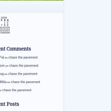
t 2026
F
S
S
1
2
7
8
9
3
14
15
16
0
21
22
23
7
28
29
30
ent Comments
Pal
chase the pavement
on
dum
chase the pavement
on
gog
chase the pavement
on
Milia
chase the pavement
on
chase the pavement
n
nt Posts