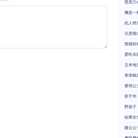
慧质兰
懒是一
此人绝
注意喵
熊猫铃
爱吃东
玉米地
笨笨蜗
赛琪公
郭于华
野孩子
铂菁女
随云公