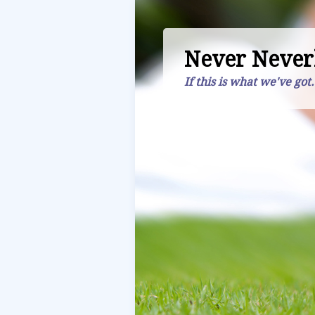
Never Never
If this is what we've got