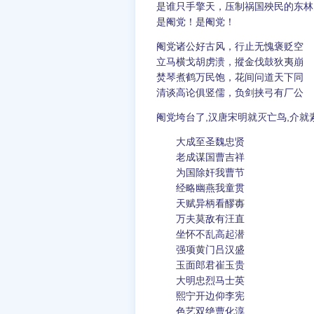
是谁只手擎天，压制祸国殃民的东林
是阉党！是阉党！
阉党诸公好古风，行止无愧褒贬空
立马横戈胡虏溃，摐金伐鼓狄夷崩
焚琴煮鹤万民饱，花间问道天下同
清谈高论俱竖儒，负剑挟弓有厂公
阉党垮台了,汉唐宋明就灭亡鸟,介就素
大成至圣魏忠贤
老成谋国曹吉祥
为国除奸我曹节
经略幽燕我童贯
天赋异柄看醪毐
万夫莫敌有汪直
坐怀不乱高起潜
强项黄门吕汉盛
玉面郎君崔玉贵
大明忠烈马士英
熙宁开边仰李宪
色艺双绝曹化淳