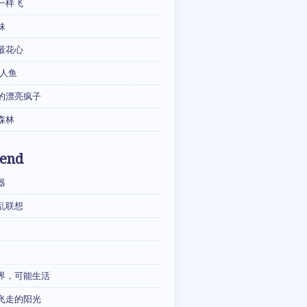
一样飞
妹
最花心
·人鱼
的漂亮疯子
森林
iend
器
乱联想
界，可能生活
飞走的阳光