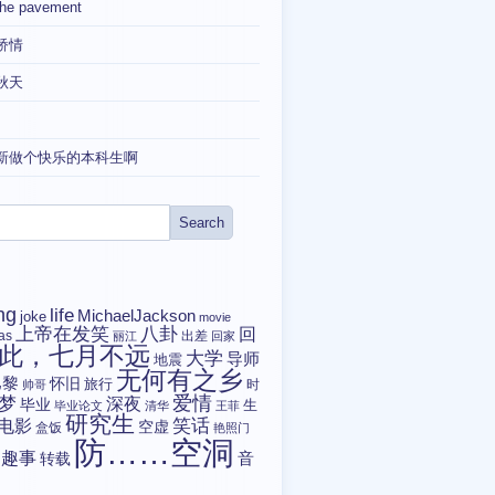
the pavement
矫情
秋天
新做个快乐的本科生啊
ng
life
MichaelJackson
joke
movie
上帝在发笑
八卦
回
tas
出差
丽江
回家
此，七月不远
大学
导师
地震
无何有之乡
巴黎
怀旧
旅行
时
帅哥
爱情
梦
深夜
毕业
生
毕业论文
清华
王菲
研究生
电影
笑话
空虚
盒饭
艳照门
防……空洞
趣事
转载
音