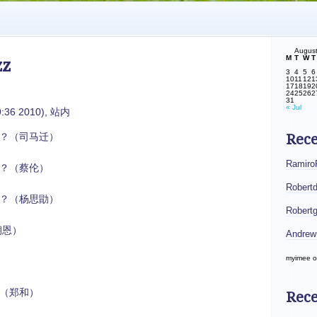
Augus
M
T
W
T
z
3
4
5
6
10
11
12
1
17
18
19
2
24
25
26
2
31
« Jul
:36 2010), 站内
？（司马迁）
Rec
Ramiro
？（蔡伦）
Robert
？（杨思勖）
Robert
朝恩）
Andrew
myimee
o
（郑和）
Rece