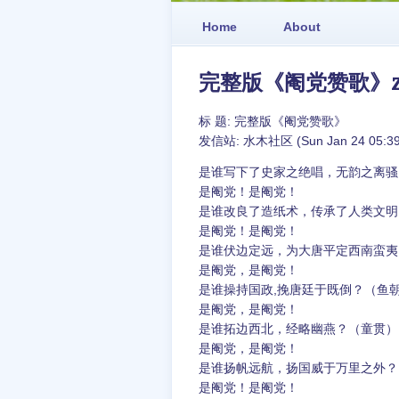
Home
About
完整版《阉党赞歌》z
标 题: 完整版《阉党赞歌》
发信站: 水木社区 (Sun Jan 24 05:39
是谁写下了史家之绝唱，无韵之离骚
是阉党！是阉党！
是谁改良了造纸术，传承了人类文明
是阉党！是阉党！
是谁伏边定远，为大唐平定西南蛮夷
是阉党，是阉党！
是谁操持国政,挽唐廷于既倒？（鱼
是阉党，是阉党！
是谁拓边西北，经略幽燕？（童贯）
是阉党，是阉党！
是谁扬帆远航，扬国威于万里之外？
是阉党！是阉党！