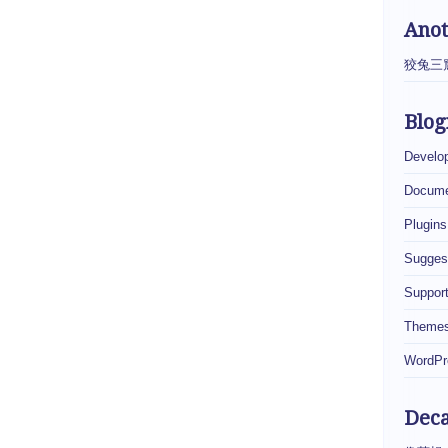
Ano
狡兔三
Blog
Develo
Docume
Plugins
Sugges
Suppor
Theme
WordPr
Dec