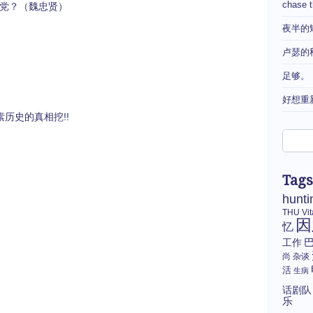
chase 
党？（魏忠贤）
夜半的
卢瑟的
足够。
好想重
历史的真相挖!!
Tags
hunti
THU
Vi
因
忆
工作
尚
杂谈
活
生病
话剧队
乐