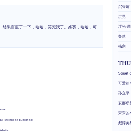
沉香屑
洪晃
浮光·调
。结果百度了一下，哈哈，笑死我了。嫪毐，哈哈，可
粲然
韩寒
THU
Stuart 
可爱的
孙立平
安娜堡
ame
宋宋的
ail (will not be published)
彪悍美
ebsite