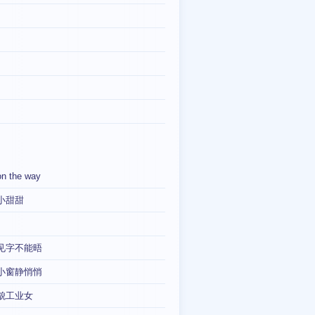
on the way
小甜甜
见字不能晤
小窗静悄悄
貌工业女