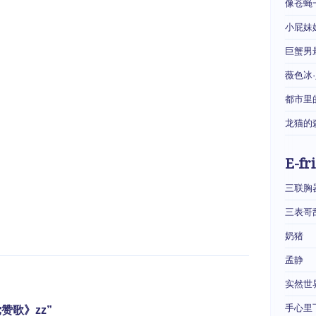
像苍蝇
小屁妹
巨蟹男
薇色冰
都市里
龙猫的
E-fr
三联胸
三表哥
奶猪
孟静
实然世
手心里
党赞歌》zz”