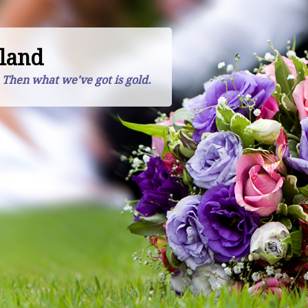
land
. Then what we've got is gold.