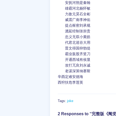
安抚河朔是秦翰
雄霸河北杨怀敏
力敌元昊石全彬
威震广南李神佑
提点枢密刘承规
漉延经制张崇贵
忠义无双小黄皓
代君北巡谷大用
晋文得国仰勃缇
霸业肱股齐竖刀
开通西域有侯显
攻打兀良刘永诚
老谋深算纳赛斯
辛酉定难安德海
西狩扶危李莲英
Tags:
joke
2 Responses to “完整版《阉