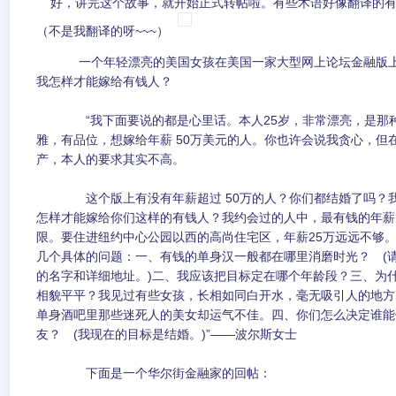
好，讲完这个故事，就开始正式转帖啦。有些术语好像翻译的有
（不是我翻译的呀~~~）
一个年轻漂亮的美国女孩在美国一家大型网上论坛金融版
我怎样才能嫁给有钱人？
“我下面要说的都是心里话。本人25岁，非常漂亮，是那种
雅，有品位，想嫁给年薪 50万美元的人。你也许会说我贪心，但在
产，本人的要求其实不高。
这个版上有没有年薪超过 50万的人？你们都结婚了吗？我
怎样才能嫁给你们这样的有钱人？我约会过的人中，最有钱的年薪 
限。要住进纽约中心公园以西的高尚住宅区，年薪25万远远不够
几个具体的问题：一、有钱的单身汉一般都在哪里消磨时光？ (
的名字和详细地址。)二、我应该把目标定在哪个年龄段？三、为
相貌平平？我见过有些女孩，长相如同白开水，毫无吸引人的地方
单身酒吧里那些迷死人的美女却运气不佳。四、你们怎么决定谁能
友？ (我现在的目标是结婚。)”——波尔斯女士
下面是一个华尔街金融家的回帖：