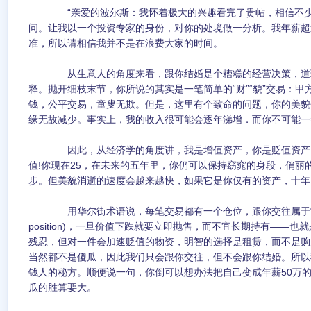
“亲爱的波尔斯：我怀着极大的兴趣看完了贵帖，相信不少
问。让我以一个投资专家的身份，对你的处境做一分析。我年薪超
准，所以请相信我并不是在浪费大家的时间。
从生意人的角度来看，跟你结婚是个糟糕的经营决策，道理
释。抛开细枝末节，你所说的其实是一笔简单的“财”“貌”交易：
钱，公平交易，童叟无欺。但是，这里有个致命的问题，你的美貌
缘无故减少。事实上，我的收入很可能会逐年涕增．而你不可能一
因此，从经济学的角度讲，我是增值资产，你是贬值资产，
值!你现在25，在未来的五年里，你仍可以保持窈窕的身段，俏丽
步。但美貌消逝的速度会越来越快，如果它是你仅有的资产，十年
用华尔街术语说，每笔交易都有一个仓位，跟你交往属于“交易仓位”
position)，一旦价值下跌就要立即抛售，而不宜长期持有——
残忍，但对一件会加速贬值的物资，明智的选择是租赁，而不是购
当然都不是傻瓜，因此我们只会跟你交往，但不会跟你结婚。所以
钱人的秘方。顺便说一句，你倒可以想办法把自己变成年薪50万
瓜的胜算要大。