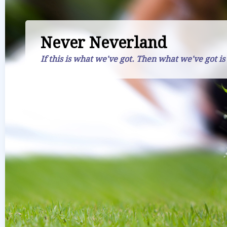
Never Neverland
If this is what we've got. Then what we've got is