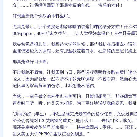
义）……让我瞬间回到了那最幸福的年代——快乐的本科！
好想重新做个快乐的本科生吖。
尤其是最后，那个教授还嘟嘟哝哝的讲这门课的给分方式！什么3
30%paper，40%期末之类的……让人觉得好幸福吖！人生只是需要
我突然觉得很悲伤。我想起大学的时候，那些我趴在后排说小话的
里随便凑论文的课程，还有那些我流着口水、在新馆的三层书桌上
那真是些好日子啊。
不过我绝不后悔。让我回到当日，那些课程我照样会趴在后排说小
论文，因为那就是一些不折不扣的无聊课程，不容争辩。然而心无
记忆里闪耀着黄金的色彩，让我怎能不感伤。
当然，一辈子做个本科生也未免可怕。只能想想罢了。那些辉煌而
霍着时间听一听，但是又怎样呢。为了更好地说明我的意思，我引
“所谓的好（学生），不过是能完成最简单的指令任务，跟受过训练
圣公会传统对T.S.艾略特的重要性是什么？——去找到它，乖女。
现还是宗教改革的早期表现？——快去拿回来，乖仔。……’汪汪
进入美国大学PhBK学生联谊会的钥匙。”