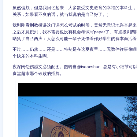
虽然偏颇，但是我回忆起来，大多数受文史教育的幸福的本科生，
关系，如果看不爽的话，就当我说的是自己好了。）
我刚刚看到教授讲这门课怎么考试的时候，竟然无意识地兴奋起来
之后才意识到，我不需要也没有机会考试写paper了。有点拔剑
哂笑了自己两声：人怎么可能一辈子凭借着作好学生的资本而活着
不过……仍然……还是……特别是在这夏夜里……无数件往事像蝴
个快乐的本科生啊。
夜深闺怨伤感文必须配图。图转自@isaacshun. 总是有小细节
食堂超市那个破败的招牌。