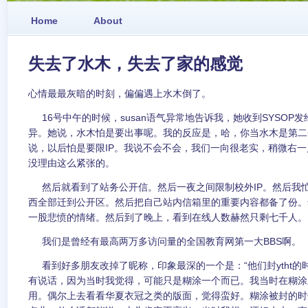
Home
About
失去了水木，失去了家的感觉
心情最最灰暗的时刻，偏偏遇上水木倒了。
16号中午的时候，susan语气异常地告诉我，她收到SYSOP
异。她说，水木怕是要出事呢。我的反应是，哈，你当水木是第二个
说，以后怕是要限IP。我说不会不会，我们一向很老实，稍微右
没理由这么紧张的。
然后就看到了站务公开信。然后一夜之间限制校外IP。然后我忙忙
西全部迁到公开区。然后把自己站内信箱里的重要内容都备了份。
一股悲愤的情绪。然后到了晚上，看到在线人数赫然只剩七千人。
我们是曾经有最高两万多访问量的全国教育网第一大BBS啊。
看到好多朋友改掉了昵称，印象最深的一个是：“他们封ytht的
有说话，因为当时我觉得，可能只是糊涂一个而已。我当时在糊涂
用。偶尔上去看看华夏衣冠之类的版面，觉得蛮好。糊涂被封的时