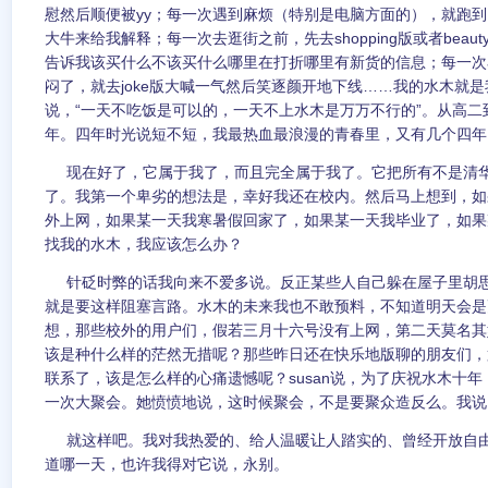
慰然后顺便被yy；每一次遇到麻烦（特别是电脑方面的），就跑
大牛来给我解释；每一次去逛街之前，先去shopping版或者bea
告诉我该买什么不该买什么哪里在打折哪里有新货的信息；每一次
闷了，就去joke版大喊一气然后笑逐颜开地下线……我的水木就是我
说，“一天不吃饭是可以的，一天不上水木是万万不行的”。从高二
年。四年时光说短不短，我最热血最浪漫的青春里，又有几个四年
现在好了，它属于我了，而且完全属于我了。它把所有不是清华
了。我第一个卑劣的想法是，幸好我还在校内。然后马上想到，如
外上网，如果某一天我寒暑假回家了，如果某一天我毕业了，如果
找我的水木，我应该怎么办？
针砭时弊的话我向来不爱多说。反正某些人自己躲在屋子里胡思
就是要这样阻塞言路。水木的未来我也不敢预料，不知道明天会是
想，那些校外的用户们，假若三月十六号没有上网，第二天莫名其
该是种什么样的茫然无措呢？那些昨日还在快乐地版聊的朋友们，
联系了，该是怎么样的心痛遗憾呢？susan说，为了庆祝水木十年
一次大聚会。她愤愤地说，这时候聚会，不是要聚众造反么。我说
就这样吧。我对我热爱的、给人温暖让人踏实的、曾经开放自由
道哪一天，也许我得对它说，永别。