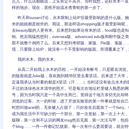
点儿，什么话都能说，上头肯定不高兴。当时我想，还好水木一直
样的地步。现在，居然开始温水煮青蛙的第一步了。
昨天和susan讨论，水木限制上站IP后最受影响的是什么版。她说
米的姐姐都是校外的。我说，那这样说shopping版才最受影响呢，去
去beauty版的人更有米。后来想到如果论有米的话，food版也是
响。然后我猛然想到，oversea版、advanced edu版和附中
那不就整个倒闭了么。后来又想到考研版、家版、Pie版、鬼版…
现，只要限上站IP，就没有一个不受影响的版面。所谓覆巢之下
我的水木。我的水木。
从高二开始我上水木的历程，一开始没有帐号，只是匿名浏览。
的版面就是Joke版，喜欢跑到精华区里去看笑话。后来进了大学
定逼我承认当时看的都是X笑话（汗……）当时还没有妆点水木的
不过的淡绿色水木清华的照片。可是每次在地址栏里键入熟悉的网
号，因为当时我只是一个高中生而已。觉得这个地方亲切无比却终
浏览的过客。大一的时候，进了开放实验室的第一件事就是给自己
时想叫做ariel的，无奈被人占据了，只好改在后面加了一个fair
成为我生活中不可缺少的一个部分。第一次发贴，第一次上十大，
版聊，第一次和不认识的网友msg然后见面，第一次注马甲，包
个blog……一件一件都记忆犹新。每一次有什么委屈要说，就去