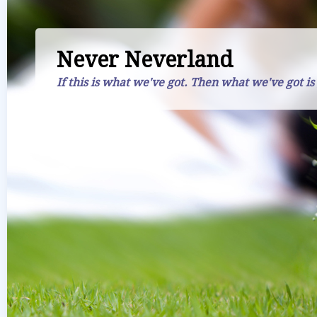
Never Neverland
If this is what we've got. Then what we've got is