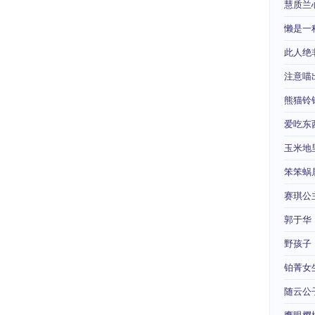
慧质兰
懒是一
此人绝
注意喵
熊猫铃
爱吃东
玉米地
笨笨蜗
赛琪公
郭于华
野孩子
铂菁女
随云公