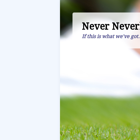
Never Never
If this is what we've got