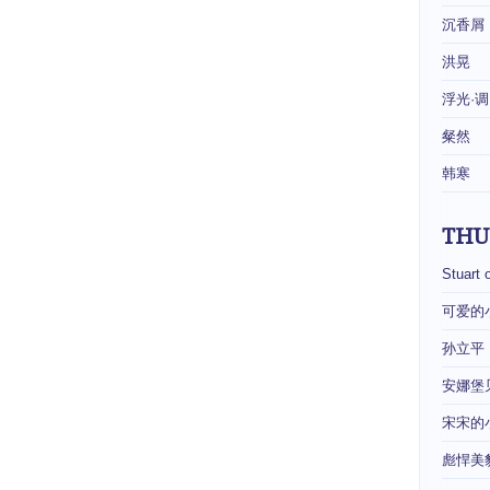
沉香屑
洪晃
浮光·调
粲然
韩寒
THU
Stuart 
可爱的
孙立平
安娜堡
宋宋的
彪悍美