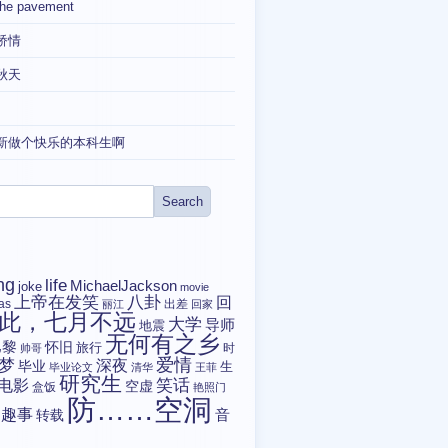
the pavement
矫情
秋天
新做个快乐的本科生啊
ng
life
MichaelJackson
joke
movie
上帝在发笑
八卦
回
tas
出差
丽江
回家
此，七月不远
大学
导师
地震
无何有之乡
巴黎
怀旧
旅行
时
帅哥
爱情
梦
深夜
毕业
生
毕业论文
清华
王菲
研究生
电影
笑话
空虚
盒饭
艳照门
防……空洞
趣事
转载
音