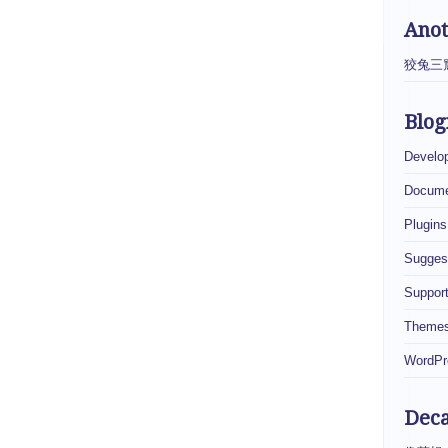
Ano
狡兔三
Blog
Develo
Docume
Plugins
Sugges
Suppor
Theme
WordPr
Dec