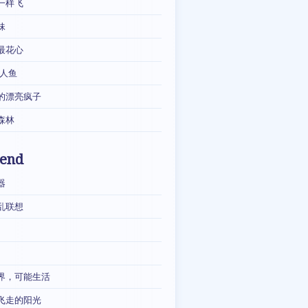
一样飞
妹
最花心
·人鱼
的漂亮疯子
森林
iend
器
乱联想
界，可能生活
飞走的阳光