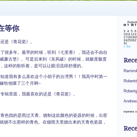
Augus
M
T
W
T
在等你
3
4
5
6
10
11
12
1
17
18
19
2
24
25
26
2
还是《青花瓷》。
31
« Jul
了很多年。最早的时候，听到《七里香》，我还会不由自
威廉古堡》。可是后来到《东风破》的时候，就极度极度
Rec
，这样的歌听着，是可以让眼泪流得舒缓的。
Ramiro
知道我有多么喜欢这个小胡子的台湾男！！我高中时第一
Robert
嫁给他嚷了三个月咧~
Robert
专辑里面，我最喜欢的还是《青花瓷》。
Andrew
myimee
o
青色指的是雨过天青。烧制这款颜色的瓷器的时候，出窑
就烧不出那样的青色。在烟雨天里烧出来的天青色瓷器，
Rece