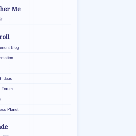
ther Me
窟
roll
pment Blog
ntation
t Ideas
t Forum
s
ess Planet
ade