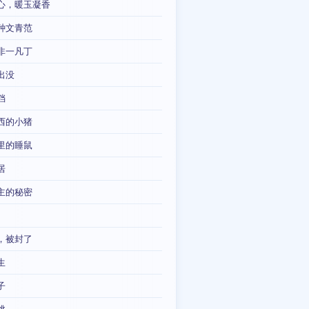
心，暖玉凝香
种文青范
非一凡丁
出没
铛
西的小猪
里的睡鼠
居
主的秘密
，被封了
生
子