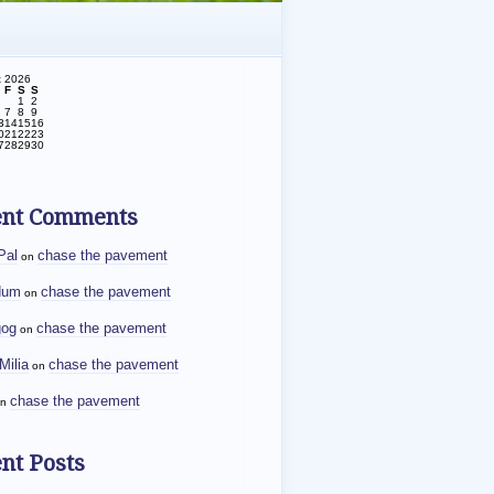
t 2026
F
S
S
1
2
7
8
9
3
14
15
16
0
21
22
23
7
28
29
30
ent Comments
Pal
chase the pavement
on
dum
chase the pavement
on
gog
chase the pavement
on
Milia
chase the pavement
on
chase the pavement
n
nt Posts