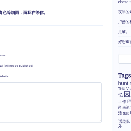
chase 
夜半的
色等烟雨，而我在等你。
卢瑟的
足够。
好想重
ame
ail (will not be published)
Tags
ebsite
hunti
THU
Vi
因
忆
工作
尚
杂谈
活
生病
话剧队
乐