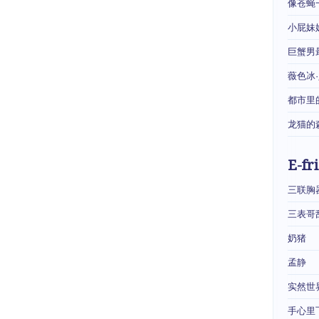
像苍蝇
小屁妹
巨蟹男
薇色冰
都市里
龙猫的
E-fr
三联胸
三表哥
奶猪
孟静
实然世
手心里