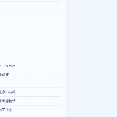
on the way
小甜甜
见字不能晤
小窗静悄悄
貌工业女