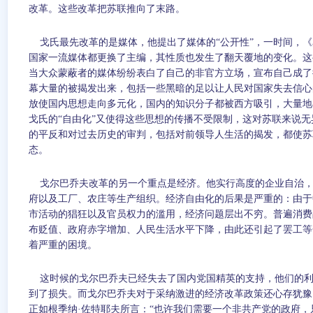
改革。这些改革把苏联推向了末路。
戈氏最先改革的是媒体，他提出了媒体的“公开性”，一时间，
国家一流媒体都更换了主编，其性质也发生了翻天覆地的变化。这
当大众蒙蔽者的媒体纷纷表白了自己的非官方立场，宣布自己成了
幕大量的被揭发出来，包括一些黑暗的足以让人民对国家失去信心
放使国内思想走向多元化，国内的知识分子都被西方吸引，大量地
戈氏的“自由化”又使得这些思想的传播不受限制，这对苏联来说
的平反和对过去历史的审判，包括对前领导人生活的揭发，都使苏
态。
戈尔巴乔夫改革的另一个重点是经济。他实行高度的企业自治
府以及工厂、农庄等生产组织。经济自由化的后果是严重的：由于
市活动的猖狂以及官员权力的滥用，经济问题层出不穷。普遍消费
布贬值、政府赤字增加、人民生活水平下降，由此还引起了罢工等
着严重的困境。
这时候的戈尔巴乔夫已经失去了国内党国精英的支持，他们的
到了损失。而戈尔巴乔夫对于采纳激进的经济改革政策还心存犹豫
正如根季纳
·
佐特耶夫所言：“也许我们需要一个非共产党的政府，