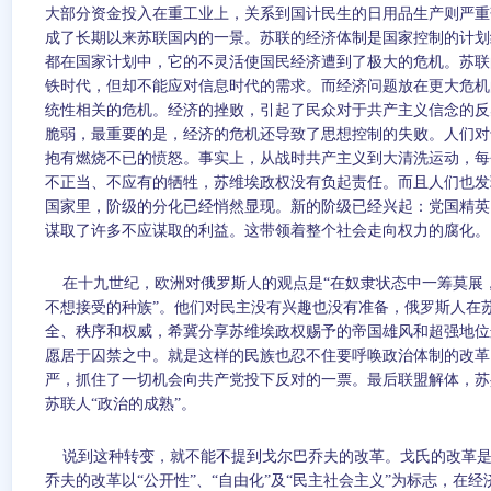
大部分资金投入在重工业上，关系到国计民生的日用品生产则严重
成了长期以来苏联国内的一景。苏联的经济体制是国家控制的计划
都在国家计划中，它的不灵活使国民经济遭到了极大的危机。苏联
铁时代，但却不能应对信息时代的需求。而经济问题放在更大危机
统性相关的危机。经济的挫败，引起了民众对于共产主义信念的反
脆弱，最重要的是，经济的危机还导致了思想控制的失败。人们对
抱有燃烧不已的愤怒。事实上，从战时共产主义到大清洗运动，每
不正当、不应有的牺牲，苏维埃政权没有负起责任。而且人们也发
国家里，阶级的分化已经悄然显现。新的阶级已经兴起：党国精英
谋取了许多不应谋取的利益。这带领着整个社会走向权力的腐化。
在十九世纪，欧洲对俄罗斯人的观点是“在奴隶状态中一筹莫展
不想接受的种族”。他们对民主没有兴趣也没有准备，俄罗斯人在
全、秩序和权威，希冀分享苏维埃政权赐予的帝国雄风和超强地位
愿居于囚禁之中。就是这样的民族也忍不住要呼唤政治体制的改革
严，抓住了一切机会向共产党投下反对的一票。最后联盟解体，苏
苏联人“政治的成熟”。
说到这种转变，就不能不提到戈尔巴乔夫的改革。戈氏的改革
乔夫的改革以“公开性”、“自由化”及“民主社会主义”为标志，在