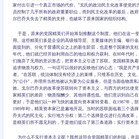
家付出引进一个真正市场的代价。”戈氏的政治民主化改革使党的
员控制了几乎所有的政府重要职位，而到民主化改革的最后，政府
尔巴乔夫失去了精英的支持，也破坏了原来国家的组织结构。
于是，原来的党国精英们开始筹划推翻这个制度。他们在这一
用。这些精英们多是企业的高级领导层、主要媒体的主编、银行金
面提到的、分化于普通民众之上的新生阶层，也是整个国家的支柱
年代，他们就已经开始利用自己的地位和权力获利。在
80
年代时，
们抛弃了无用的意识形态，把资本主义引进了苏联。党国精英执着
追求物质与权力。一句话可以很好的反映他们的心态：“我是共产
者。”在苏联，统治体制没有经济上的束缚，只维系在历史、文化
为“公仆”，并理所当然地被认为要为公众服务。但是当面临物质
效。戈尔巴乔夫的改革使苏联转向了资本主义，与西方的对比使党
家精英们的差距：物质报酬少、其他待遇也低。他们意识到自己在
更好，于是他们以一种飞快的速度向资本家转变着。在
1987
年，部
1989
年时，精英资本家已是遍地开花。当时的苏联面临着三个选择
乔夫式的民主化，实行地方分权；第二个选择是仅进行点滴改革，
是精英们所不愿见到的，于是他们提出了第三条道路：实行资本主
为什么不实行资本主义呢？既然这符合党国精英们的利益，并