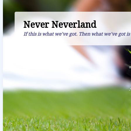
Never Neverland
If this is what we've got. Then what we've got is