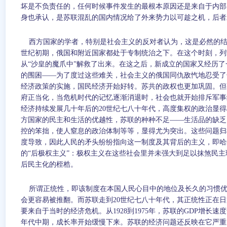
坏是不负责任的，任何时候事件发生的最根本原因还是来自于内部
身也承认，是苏联混乱的国内情况给了外来势力以可趁之机，后者
西方国家的学者，特别是社会主义的反对者认为，这是必然的结
世纪初期，俄国和附近国家都处于专制统治之下。在这个时刻，列
从“沙皇的魔爪中”解救了出来。在这之后，新成立的国家又经历
的围困——为了度过这些难关，社会主义的俄国同仇敌忾地忍受了
经济政策的实施，国民经济开始好转。苏共的政权也更加巩固。但
府正当化，当危机时代的记忆逐渐消退时，社会也就开始排斥军事
经济持续发展几十年后的
20
世纪七八十年代，高度集权的政治显得
方国家的民主和生活的优越性，苏联的种种不足——生活品的缺乏
控的笨拙，使人窒息的政治体制等等，显得尤为突出。这些问题归
度导致，因此人民的矛头纷纷指向这一制度及其背后的主义，即哈
的“后极权主义”：极权主义在这些社会里并未强大到足以抹煞民
后民主化的桎梏。
所谓正统性，即该制度在本国人民心目中的地位及长久的习惯
会更容易被推翻。而苏联走到
20
世纪七八十年代，其正统性正在日
要来自于当时的经济危机。从
1928
到
1975
年，苏联的
GDP
增长速度
年代中期，成长率开始缓慢下来。苏联的经济问题还反映在它严重