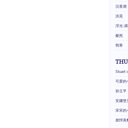
沉香屑
洪晃
浮光·调
粲然
韩寒
THU
Stuart 
可爱的
孙立平
安娜堡
宋宋的
彪悍美