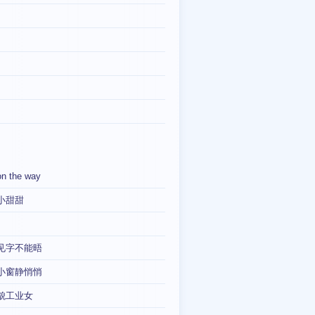
on the way
小甜甜
见字不能晤
小窗静悄悄
貌工业女