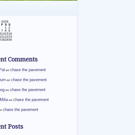
t 2026
F
S
S
1
2
7
8
9
3
14
15
16
0
21
22
23
7
28
29
30
ent Comments
Pal
chase the pavement
on
dum
chase the pavement
on
gog
chase the pavement
on
Milia
chase the pavement
on
chase the pavement
n
nt Posts