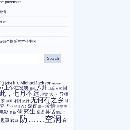
the pavement
矫情
秋天
新做个快乐的本科生啊
ng
life
MichaelJackson
joke
movie
上帝在发笑
八卦
回
tas
出差
丽江
回家
此，七月不远
大学
导师
地震
无何有之乡
巴黎
怀旧
旅行
时
帅哥
爱情
梦
深夜
毕业
生
毕业论文
清华
王菲
研究生
电影
笑话
空虚
盒饭
艳照门
防……空洞
趣事
转载
音