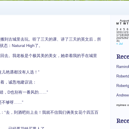
Augus
M
T
W
T
3
4
5
6
10
11
12
1
17
18
19
2
24
25
26
2
搬到古城里去玩。听了三天的课、讲了三天的英文后，所
31
« Jul
Natural High了。
回去。我老板是个极其美的美女，她牵着我的手在城里
Rec
Ramiro
儿艳遇都没有人选！”
Robert
着，诚恳地建议说：
Robert
错，D也别有一番风韵……”
Andrew
不够呀……”
myimee
o
：“去，到酒吧街上去！我就不信我们俩美女花个四五百
Rece
……已经要花钱买男人了……