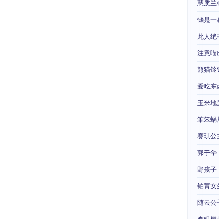
慧质兰
懒是一
此人绝
注意喵
熊猫铃
爱吃东
玉米地
笨笨蜗
赛琪公
郭于华
野孩子
铂菁女
随云公