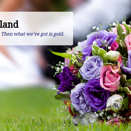
land
. Then what we've got is gold.