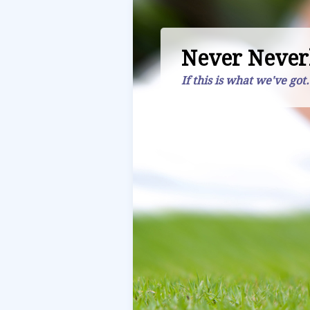
Never Never
If this is what we've got