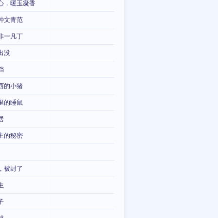
心，暖玉凝香
种文青范
非一凡丁
出没
铛
西的小猪
里的睡鼠
居
主的秘密
，被封了
生
子