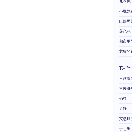
像苍蝇
小屁妹
巨蟹男
薇色冰
都市里
龙猫的
E-fr
三联胸
三表哥
奶猪
孟静
实然世
手心里