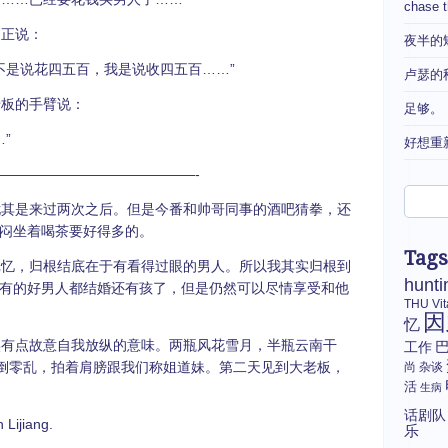
chase 
正说：
夜半的
是说花四五百，我是说收四五百……”
卢瑟的
板的手臂说：
足够。
”
好想重
——————————————-
其是来过两次之后。但是今番和帅哥同事的酒吧猜拳，还
里闷坐着喝茶要好得多的。
Tags
忆，归根结底在于有看得过眼的男人。所以我其实归根到
hunti
有的好男人都结婚还有孩了，但是仍然可以尽情享受和他
THU
Vi
因
忆
有点故意自我放纵的意味。两瓶风花雪月，半瓶云南干
工作
得潦倒零乱，拍着肩膀跟我们称姐道妹。第二天见到大老板，
尚
杂谈
活
生病
话剧队
 Lijiang.
乐