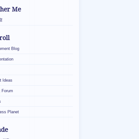
ther Me
窟
roll
pment Blog
ntation
t Ideas
t Forum
s
ess Planet
ade