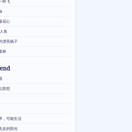
一样飞
妹
最花心
·人鱼
的漂亮疯子
森林
iend
器
乱联想
界，可能生活
飞走的阳光