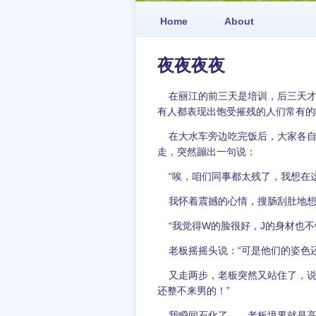
Home
About
夜夜夜夜
在丽江的前三天是培训，后三天才
有人都表现出饱受摧残的人们常有的状态：
在大水车旁边吃完饭后，大家各自
走，突然蹦出一句说：
“唉，咱们同事都太残了，我想在这
我怀着震撼的心情，搜肠刮肚地想
“我觉得W的脸很好，J的身材也不
老板摇摇头说：“可是他们的姿色还
又走两步，老板突然又站住了，说
还整不来男的！”
我瞬间石化了……老板境界就是高