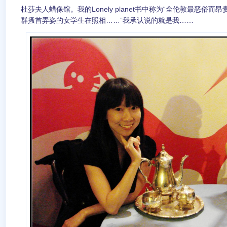
杜莎夫人蜡像馆。我的Lonely planet书中称为“全伦敦最恶俗
群搔首弄姿的女学生在照相……”我承认说的就是我……