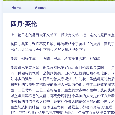
Home
About
四月·英伦
上一篇日志的题目太不文艺了，我决定文艺一把，这次的题目有点
英国，英国，到底不同凡响。昨晚我结束了英格兰的旅行，回到了
出门共计11天，合计下来，所经之地大抵如下：
伦敦、剑桥牛津、巨石阵、巴思、科兹沃斯乡村、利物浦。
伦敦跟巴黎差不多，但是没有巴黎好玩。而且伦敦真是贵啊……贵
有一种独特的气质，是美则美矣、但小气巴拉的巴黎不能比的。（
好得多的缘故……）而且伦敦人守规矩，讲礼貌，虽然讲完礼貌后
彬有礼的气质明显把傲慢的高卢人甩出两条街。整体上伦敦的游览
室，二是恐怖，三是二者相结合。皇室的卖点举不胜举，从街头戴
城堡里川流不息的人群，都充分说明这个岛国的人民是如何八卦着
伦敦桥的恐怖体验之旅中，还有杜莎夫人蜡像馆里的恐怖小屋，还
皇室与恐怖的结合，就体现在每到一处景点，都会有介绍说“查理
尸”、“亨利八世在这里吊死了安妮·波琳”、“伊丽莎白在这里关了