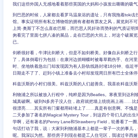
我们这些外国人无感地看着那些英国的大妈和小孩发出嘶嘶的吸气
到巴思的时候，人家都去看罗马温泉浴的遗址，只有我拖着toki去
馆。事实证明所有私立博物馆的拥有者都有票友之风，展览则不可
上简·奥斯丁不怎么喜欢巴斯，而巴思人民奸诈而势利的气质证明
匆看完了里面七拼八凑的展品，走在巴思的大街上，对这个破展览
已。
剑桥很好看，牛津比剑桥大，但是不如剑桥美。好像自从剑桥之行后，我
了，具体倒霉行为包括：在康河边抓蝴蝶时被毒草戳伤手、在河里
时、坐地铁着急出门却发现因为有人卧轨线路封堵18分钟、临近
日期走不了了、赶到小镇上准备去小村却发现周日所有巴士全体停
科兹沃斯的小村们很美。科兹沃斯的人们超善良。我喜欢科兹沃斯
利物浦之所以被放入行程中，纯粹是因为Beatles。寒夜里到达
城真破啊。破到N多房子没人住，政府就把墙上统统画上画……比
很漂亮……其实所有门窗都用砖堵上了……真是有创意啊。不愧是
二天参加了著名的Magical Mystery Tour，到这四个哥们儿
学啊，还有著名的Penny Lane和Strawberry Field，轮番看
句话打动了我，说：大家到利物浦基本上都是一辈子一次的事儿，
呢。我深以为然。那些房子到现在都是工人住宅区，我读过辛西娅