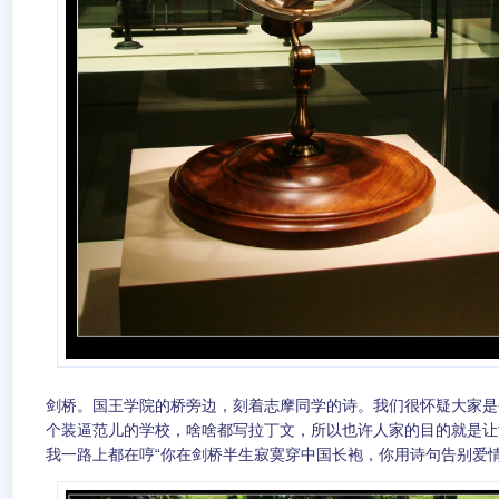
剑桥。国王学院的桥旁边，刻着志摩同学的诗。我们很怀疑大家是
个装逼范儿的学校，啥啥都写拉丁文，所以也许人家的目的就是让
我一路上都在哼“你在剑桥半生寂寞穿中国长袍，你用诗句告别爱情