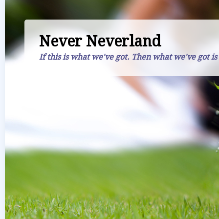
Never Neverland
If this is what we've got. Then what we've got is