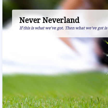
Never Neverland
If this is what we've got. Then what we've got is