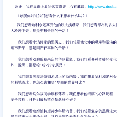
反正，我在豆瓣上看到这篇影评，心有戚戚。
http://www.doub
《导演你知道我们想看什么不想看什么吗？》
我们想看哈利永远离开他的姨夫姨母家，我们想看邓布利多去
大桥垮下去，那是变形金刚的干活！
我们想看小汤姆家的黑历史，我们想看他悲惨的母亲和混沌的
追韦斯莱，那是国产轻喜剧的干活！
我们想看双胞胎糖果店的华丽景象，我们想看各种奇妙的变化
炸一脸黑，那是哈1哈2的专属品！
我们想看黑魔法防御术课上的斯内普，我们想看哈利和老对头
的魁地奇球，你怎么去和哈4华丽的世界杯比？
我们想看马尔福同学厚积薄发，我们想看他细腻的心路历程，
案全过程，拜托到最后留点悬念好不好？
我们想看詹姆波特虐待少年斯内普，我们想看复杂的黑魔法大
最后还干出大事的大叔，拜托导演你看看片名叫什么？