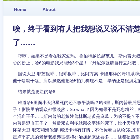
Home
About
唉，终于看到有人把我想说又说不清
了……
哼哼，如果不是看在我家爱玛、鲁伯特越长越范儿、斯内普大叔
心的份上，哈6的电影我只能给3个星！（丹尼尔就请自行去死吧
据说大卫·耶茨很乖，很乖很乖，比阿方索·卡隆那样的哥特系乖
他干啥就干啥。所以虽然他把哈5拍到狗屁不是，华纳还是很淡定
结果就是更烂的哈6……
难道哈5里面小天狼星死的还不够平淡吗？哈6里，斯内普最后
子！影院里的观众都很淡然：So what？因为如果不是死忠粉丝
个混血王子……斯内普的老娘姓普林斯老爹是麻瓜，为啥不提？不
内普是混血王子？！然后邓布利多就那么平淡的死了，比小天狼星
怀疑大卫·耶茨和海伦娜·邦汉卡特有奸情，不信你看自从哈5以来
星卢平罗恩的老爹老娘弗雷德和乔治加起来还要多……还都是脸部