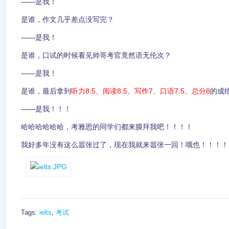
——是我！
是谁，作文几乎差点没写完？
——是我！
是谁，口试的时候看见帅哥考官竟然语无伦次？
——是我！
是谁，最后拿到
听力8.5、阅读8.5、写作7、口语7.5、总分8
的成
——是我！！！
哈哈哈哈哈哈，考雅思的同学们都来膜拜我吧！！！！
我好多年没有这么嚣张过了，现在我就来嚣张一回！哦也！！！！
Tags:
ielts
,
考试