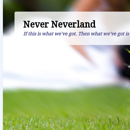
Never Neverland
If this is what we've got. Then what we've got is