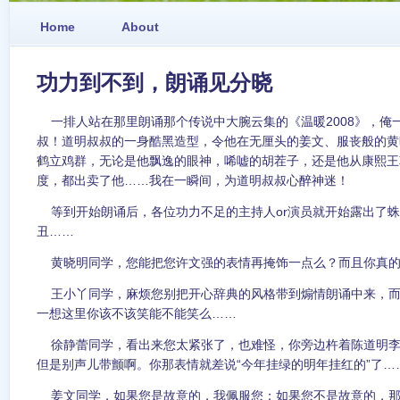
Home
About
功力到不到，朗诵见分晓
一排人站在那里朗诵那个传说中大腕云集的《温暖2008》，俺
叔！道明叔叔的一身酷黑造型，令他在无厘头的姜文、服丧般的黄
鹤立鸡群，无论是他飘逸的眼神，唏嘘的胡茬子，还是他从康熙王
度，都出卖了他……我在一瞬间，为道明叔叔心醉神迷！
等到开始朗诵后，各位功力不足的主持人or演员就开始露出了蛛
丑……
黄晓明同学，您能把您许文强的表情再掩饰一点么？而且你真的
王小丫同学，麻烦您别把开心辞典的风格带到煽情朗诵中来，而
一想这里你该不该笑能不能笑么……
徐静蕾同学，看出来您太紧张了，也难怪，你旁边杵着陈道明李
但是别声儿带颤啊。你那表情就差说“今年挂绿的明年挂红的”了…
姜文同学，如果您是故意的，我佩服您；如果您不是故意的，那