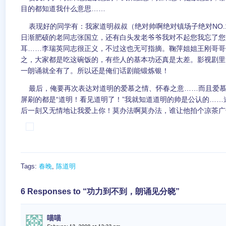
目的都知道我什么意思……
表现好的同学有：我家道明叔叔（绝对帅啊绝对镇场子绝对NO.
日渐肥硕的老同志张国立，还有白头发老爷爷我对不起您我忘了您
耳……李瑞英同志很正义，不过这也无可指摘。鞠萍姐姐王刚哥哥
之，大家都是吃这碗饭的，有些人的基本功还真是太差。影视剧里
一朗诵就全有了。所以还是俺们话剧能锻炼银！
最后，俺要再次表达对道明的爱慕之情、怀春之意……而且爱慕
屏刷的都是“道明！看见道明了！”我就知道道明的帅是公认的…
后一刻又无情地让我爱上你！莫办法啊莫办法，谁让他拍个凉茶广
Tags:
春晚
,
陈道明
6 Responses to “功力到不到，朗诵见分晓”
喵喵