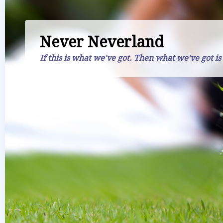
Never Neverland
If this is what we've got. Then what we've got is