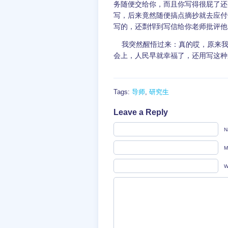
务随便交给你，而且你写得很屁了还
写，后来竟然随便搞点摘抄就去应付
写的，还剽悍到写信给你老师批评他
我突然醒悟过来：真的哎，原来我
会上，人民早就幸福了，还用写这种
Tags:
导师
,
研究生
Leave a Reply
N
M
W