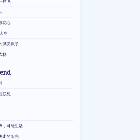
一样飞
妹
最花心
·人鱼
的漂亮疯子
森林
iend
器
乱联想
界，可能生活
飞走的阳光