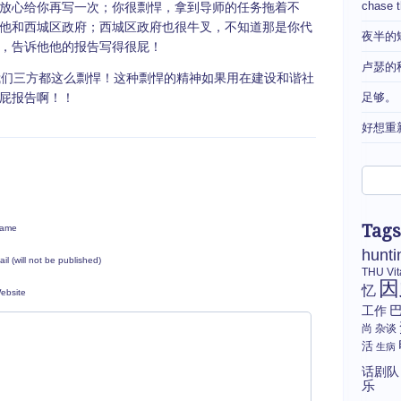
chase 
放心给你再写一次；你很剽悍，拿到导师的任务拖着不
他和西城区政府；西城区政府也很牛叉，不知道那是你代
夜半的
，告诉他他的报告写得很屁！
卢瑟的
们三方都这么剽悍！这种剽悍的精神如果用在建设和谐社
屁报告啊！！
足够。
好想重
Tags
ame
hunti
ail (will not be published)
THU
Vi
因
忆
ebsite
工作
尚
杂谈
活
生病
话剧队
乐