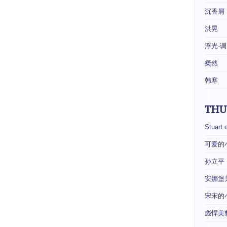
沉香屑
洪晃
浮光·调
粲然
韩寒
THU
Stuart 
可爱的
孙立平
安娜堡
宋宋的
彪悍美