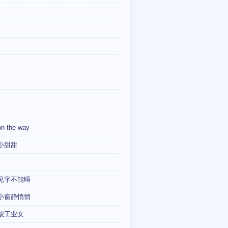
on the way
小甜甜
见字不能晤
小窗静悄悄
貌工业女