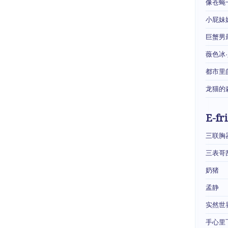
像苍蝇
小屁妹
巨蟹男
薇色冰
都市里
龙猫的
E-fr
三联胸
三表哥
奶猪
孟静
实然世
手心里