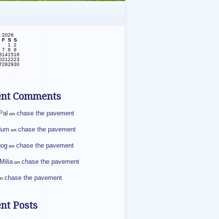
t 2026
F
S
S
1
2
7
8
9
3
14
15
16
0
21
22
23
7
28
29
30
ent Comments
Pal
chase the pavement
on
dum
chase the pavement
on
gog
chase the pavement
on
Milia
chase the pavement
on
chase the pavement
n
nt Posts