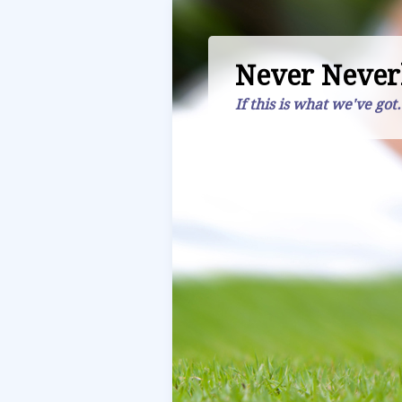
Never Never
If this is what we've got