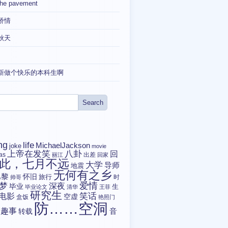
the pavement
矫情
秋天
新做个快乐的本科生啊
ng
life
MichaelJackson
joke
movie
上帝在发笑
八卦
回
tas
出差
丽江
回家
此，七月不远
大学
导师
地震
无何有之乡
巴黎
怀旧
旅行
时
帅哥
爱情
梦
深夜
毕业
生
毕业论文
清华
王菲
研究生
电影
笑话
空虚
盒饭
艳照门
防……空洞
趣事
转载
音