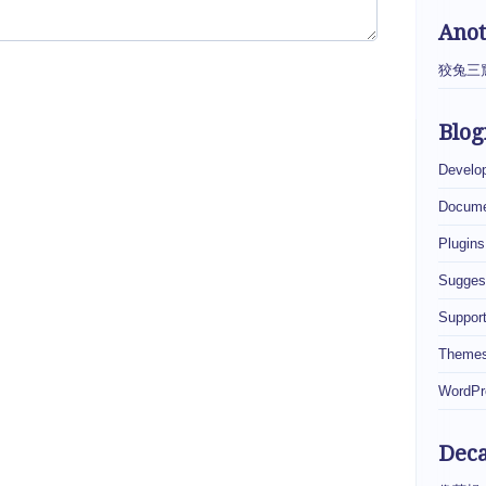
Ano
狡兔三
Blog
Develo
Docume
Plugins
Sugges
Suppor
Theme
WordPr
Dec