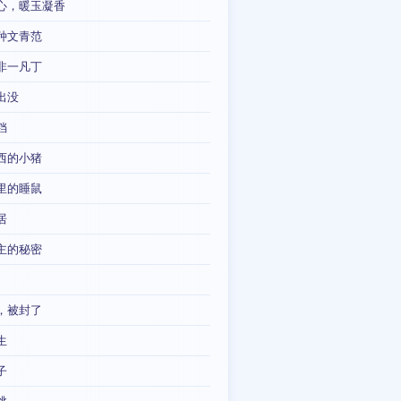
心，暖玉凝香
种文青范
非一凡丁
出没
铛
西的小猪
里的睡鼠
居
主的秘密
，被封了
生
子