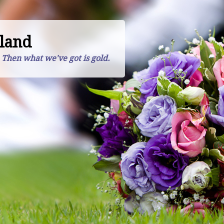
land
. Then what we've got is gold.