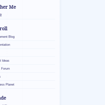
ther Me
窟
roll
pment Blog
ntation
t Ideas
t Forum
s
ess Planet
ade