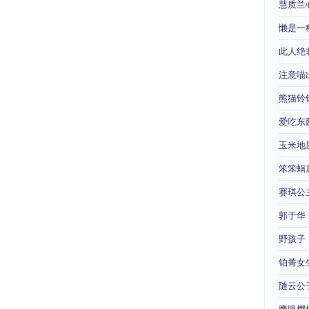
慧质兰
懒是一
此人绝
注意喵
熊猫铃
爱吃东
玉米地
笨笨蜗
赛琪公
郭于华
野孩子
铂菁女
随云公