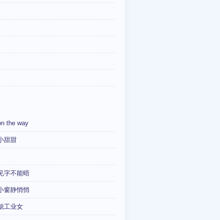
on the way
小甜甜
见字不能晤
小窗静悄悄
貌工业女