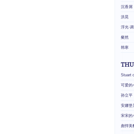
沉香屑
洪晃
浮光·调
粲然
韩寒
THU
Stuart 
可爱的
孙立平
安娜堡
宋宋的
彪悍美