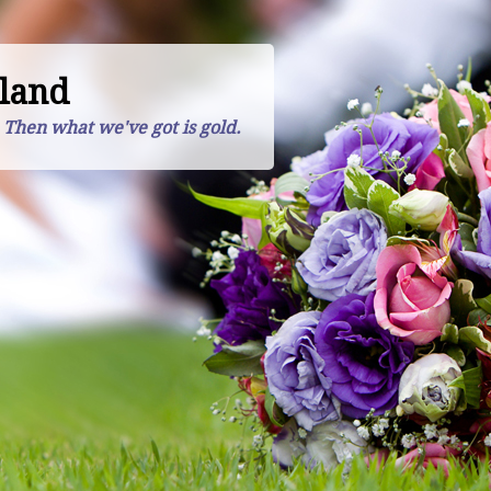
land
. Then what we've got is gold.