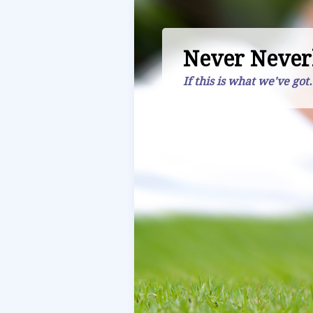
Never Never
If this is what we've got