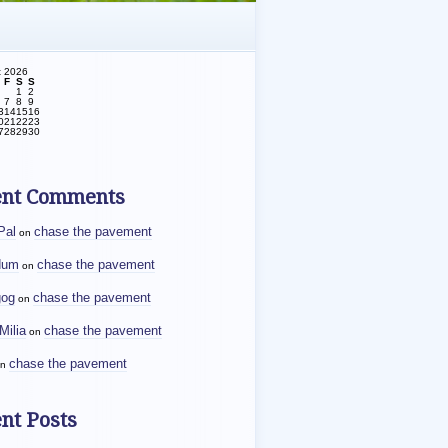
t 2026
F
S
S
1
2
7
8
9
3
14
15
16
0
21
22
23
7
28
29
30
ent Comments
Pal
chase the pavement
on
dum
chase the pavement
on
gog
chase the pavement
on
Milia
chase the pavement
on
chase the pavement
n
nt Posts