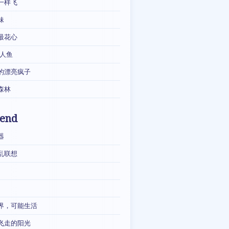
一样飞
妹
最花心
·人鱼
的漂亮疯子
森林
iend
器
乱联想
界，可能生活
飞走的阳光