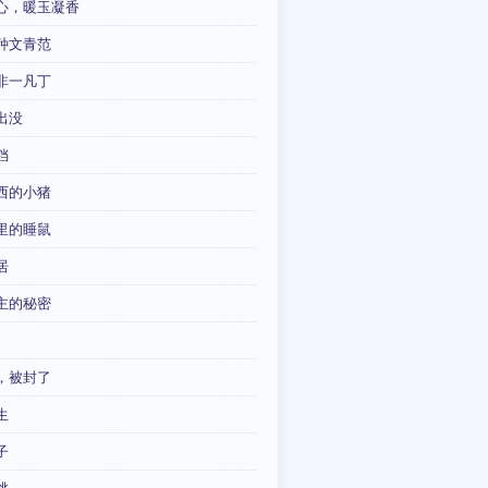
心，暖玉凝香
种文青范
非一凡丁
出没
铛
西的小猪
里的睡鼠
居
主的秘密
，被封了
生
子