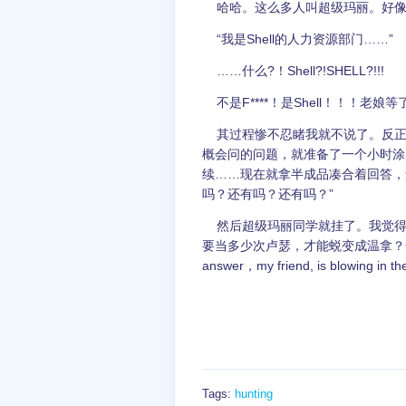
哈哈。这么多人叫超级玛丽。好像壳牌
“我是Shell的人力资源部门……”
……什么?！Shell?!SHELL?!!!
不是F****！是Shell！！！老娘
其过程惨不忍睹我就不说了。反正我
概会问的问题，就准备了一个小时涂了
续……现在就拿半成品凑合着回答，
吗？还有吗？还有吗？”
然后超级玛丽同学就挂了。我觉得
要当多少次卢瑟，才能蜕变成温拿？一
answer，my friend, is blow
Tags:
hunting