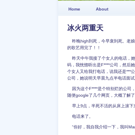
Home
About
冰火两重天
昨晚high到死，今早衰到死。老
的歌艺用完了！！
昨天中午我接了个女人的电话，她说她
码，我恍惚听出是F****公司，然
个女人又给我打电话，说我还是***公
公司，她说明天早晨九点半电话面试
因为这个F****是个特别烂的公
随便google了几个网页，大概了
早上9点，半死不活的从床上滚下来
电话来了。
“你好，我自我介绍一下，我叫Mari