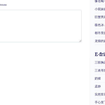
像苍蝇
ebsite
小屁妹
巨蟹男
薇色冰
都市里
龙猫的
E-fr
三联胸
三表哥
奶猪
孟静
实然世
手心里