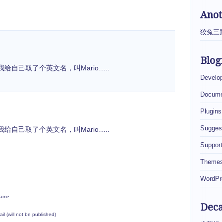
Ano
狡兔三
Blog
自己取了个英文名，叫Mario…..
Develo
Docume
Plugins
Sugges
自己取了个英文名，叫Mario…..
Suppor
Theme
WordPr
ame
Dec
ail (will not be published)