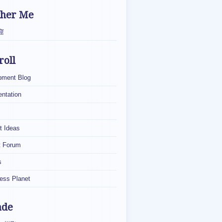
ther Me
窟
roll
pment Blog
ntation
t Ideas
t Forum
s
ess Planet
ade