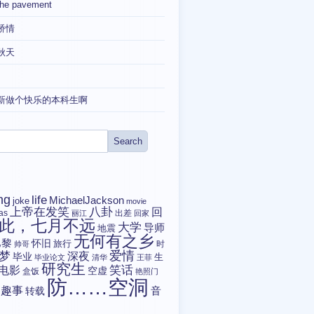
the pavement
矫情
秋天
新做个快乐的本科生啊
ng
life
MichaelJackson
joke
movie
上帝在发笑
八卦
回
tas
出差
丽江
回家
此，七月不远
大学
导师
地震
无何有之乡
巴黎
怀旧
旅行
时
帅哥
爱情
梦
深夜
毕业
生
毕业论文
清华
王菲
研究生
电影
笑话
空虚
盒饭
艳照门
防……空洞
趣事
转载
音