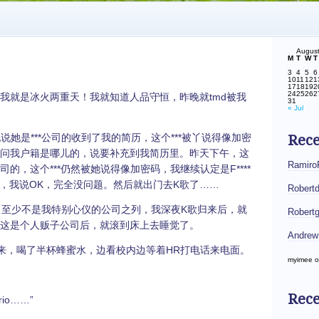
Augus
M
T
W
T
3
4
5
6
10
11
12
1
17
18
19
2
24
25
26
2
娘我就是冰火两重天！我就知道人品守恒，昨晚就tmd被我
31
« Jul
是***公司的收到了我的简历，这个***被丫说得像加密
Rec
后她问我户籍是哪儿的，说要补充到我简历里。昨天下午，这
Ramiro
司的，这个***仍然被她说得像加密码，我继续认定是F****
，我说OK，完全没问题。然后就出门去K歌了……
Robert
司，至少不是我特别心仪的公司之列，我深夜K歌归来后，就
Robert
解了这是个人贩子公司后，就滚到床上去睡觉了。
Andrew
，喝了半杯蜂蜜水，边看校内边等着HR打电话来电面。
myimee
o
Rece
o……”