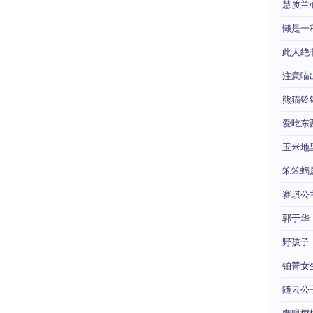
慧质兰
懒是一
此人绝
注意喵
熊猫铃
爱吃东
玉米地
笨笨蜗
赛琪公
郭于华
野孩子
铂菁女
随云公