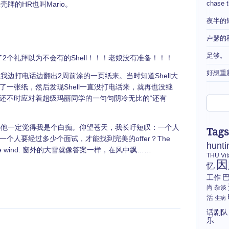
chase 
的HR也叫Mario。
夜半的
卢瑟的
足够。
等了2个礼拜以为不会有的Shell！！！老娘没有准备！！！
好想重
边打电话边翻出2周前涂的一页纸来。当时知道Shell大
一张纸，然后发现Shell一直没打电话来，就再也没继
还不时应对着超级玛丽同学的一句句阴冷无比的“还有
他一定觉得我是个白痴。仰望苍天，我长吁短叹：一个人
Tags
个人要经过多少个面试，才能找到完美的offer？The
hunti
ing in the wind. 窗外的大雪就像答案一样，在风中飘……
THU
Vi
因
忆
工作
尚
杂谈
活
生病
话剧队
乐