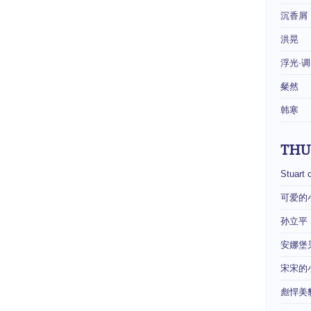
沉香屑
洪晃
浮光·调
粲然
韩寒
THU
Stuart 
可爱的
孙立平
安娜堡
宋宋的
彪悍美