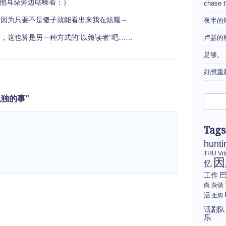
他耳朵旁边聒噪着：）
chase 
因为只要不是傻子就能看出来我在炫耀～
夜半的
这也算是另一种方式的“以飨读者”吧……
卢瑟的
足够。
好想重
件孤独的事”
Tags
hunti
THU
Vi
因
忆
工作
尚
杂谈
活
生病
话剧队
乐