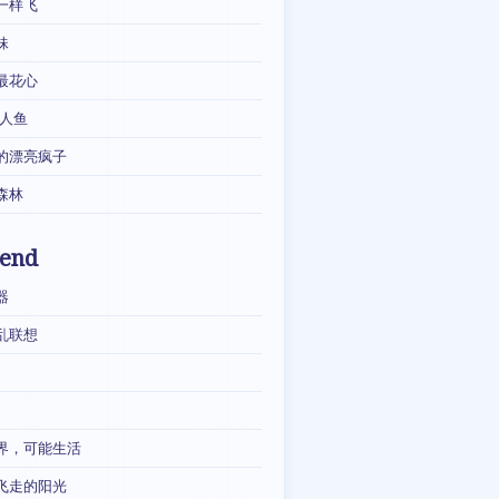
一样飞
妹
最花心
·人鱼
的漂亮疯子
森林
iend
器
乱联想
界，可能生活
飞走的阳光