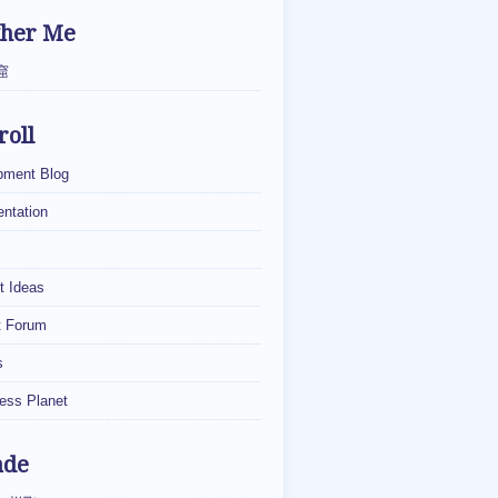
ther Me
窟
roll
pment Blog
ntation
t Ideas
t Forum
s
ess Planet
ade