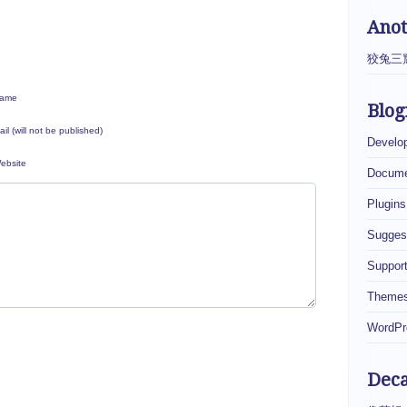
Ano
狡兔三
ame
Blog
ail (will not be published)
Develo
ebsite
Docume
Plugins
Sugges
Suppor
Theme
WordPr
Dec