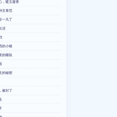
心，暖玉凝香
种文青范
非一凡丁
出没
铛
西的小猪
里的睡鼠
居
主的秘密
，被封了
生
子