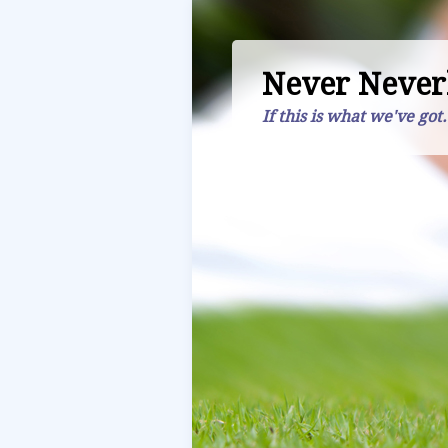
Never Never
If this is what we've got