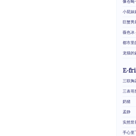
像苍蝇
小屁妹
巨蟹男
薇色冰
都市里
龙猫的
E-fr
三联胸
三表哥
奶猪
孟静
实然世
手心里