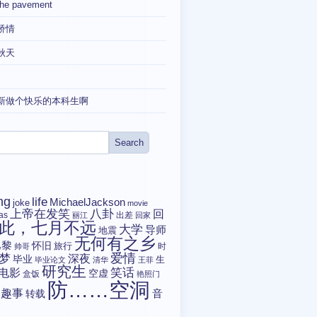
the pavement
矫情
秋天
新做个快乐的本科生啊
ng
life
MichaelJackson
joke
movie
上帝在发笑
八卦
回
tas
出差
丽江
回家
此，七月不远
大学
导师
地震
无何有之乡
巴黎
怀旧
旅行
时
帅哥
爱情
梦
深夜
毕业
生
毕业论文
清华
王菲
研究生
电影
笑话
空虚
盒饭
艳照门
防……空洞
趣事
转载
音