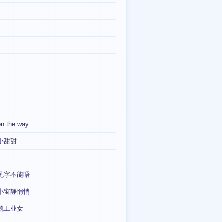
on the way
小甜甜
见字不能晤
小窗静悄悄
貌工业女