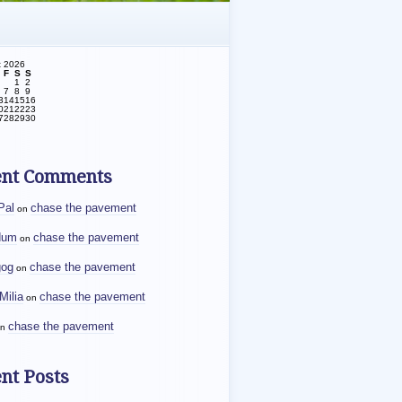
t 2026
F
S
S
1
2
7
8
9
3
14
15
16
0
21
22
23
7
28
29
30
ent Comments
Pal
chase the pavement
on
dum
chase the pavement
on
gog
chase the pavement
on
Milia
chase the pavement
on
chase the pavement
n
nt Posts