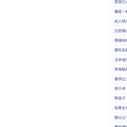
慧质兰
懒是一
此人绝
注意喵
熊猫铃
爱吃东
玉米地
笨笨蜗
赛琪公
郭于华
野孩子
铂菁女
随云公