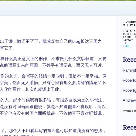
Augus
M
T
W
T
3
4
5
6
10
11
12
1
17
18
19
2
24
25
26
2
出于懒，懒还不至于让我荒废掉自己的blog长达三周之
31
« Jul
写它了。
算什么真正意义上的创作。不求做到什么文以载道，只要
Rec
说的话写出来的原因，不外乎有话要说，而又无人可诉。
Ramiro
作的女子。会写字的姑娘一定聪明，但是不一定幸福。像
Robert
甜美，然而无人采摘。只有心里有那么多汹涌的情感又不
人化的写作，其实也就源出于此。
Robert
的人。那个时候我有很多话，有很多自以为是的小想法。
Andrew
是没有时间当面跟他说，就是不知道他喜不喜欢听，所以
myimee
o
不管他有没有时间当面听我讲，不管他喜不喜欢听我说，
Rece
了。那个人不用看我写的东西也可以知道我所有的想法，