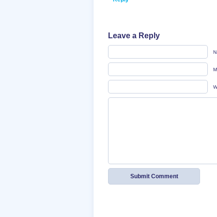
Leave a Reply
N
M
W