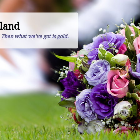
land
. Then what we've got is gold.