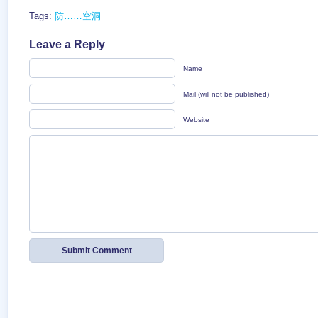
Tags:
防……空洞
Leave a Reply
Name
Mail (will not be published)
Website