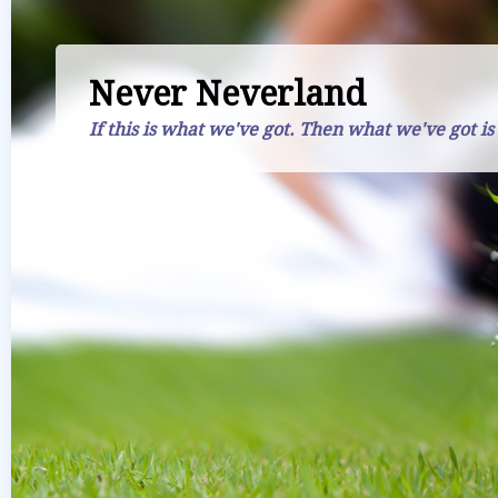
Never Neverland
If this is what we've got. Then what we've got is