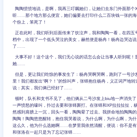
陶陶愤愤地说，是啊，我再三叮嘱她们，让她们去东门外面那个
听……那个地方那么便宜，她们偏要去打印什么二百块钱一张的海
个份上，笨死了！
正在此时，我们听到后面传来了饮泣声，我和陶陶一看，在四五
档中，出现了一个低头哭泣的美女，赫然便是杨冉！杨冉边哭边说
了……
大事不好！这个这个，我们无心说的话怎么会让当事人听到呢！
她……
但是，更让我们吃惊的事发生了：杨冉哭啊哭啊，跑到了一号沙
里！我们都发出“啊？！”的惊叫声，张铎抱住杨冉，义正词严地
说：其实，我们俩已经好了……
顿时，队长和支书不见了，他们俩从二号沙发上biu地一声消失了
一声愤怒的嚎叫，扑过去要和张铎厮打。在张铎和XP拉拉扯扯，
然感到肩膀上一沉，回头一看，陶陶晕了过去。我拼命地拍陶陶的
陶陶！陶陶悠悠醒转，抱住我哭着说，为什么啊，为什么啊，为什
这么久，他为什么选她啊……在梦里我依然清醒，便说：你不是有
和张洛在一起只是为了忘记张铎……