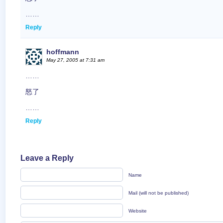
……
Reply
hoffmann
May 27, 2005 at 7:31 am
……
怒了
……
Reply
Leave a Reply
Name
Mail (will not be published)
Website