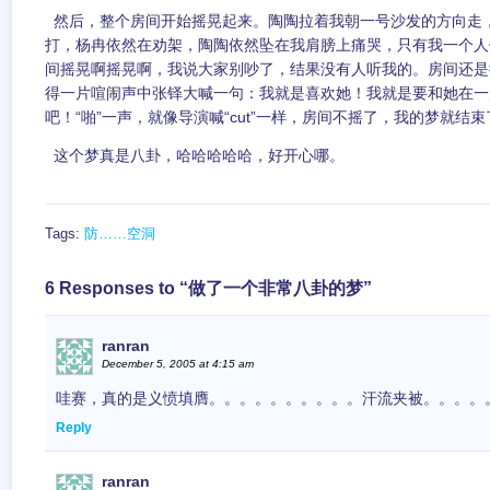
然后，整个房间开始摇晃起来。陶陶拉着我朝一号沙发的方向走，
打，杨冉依然在劝架，陶陶依然坠在我肩膀上痛哭，只有我一个人
间摇晃啊摇晃啊，我说大家别吵了，结果没有人听我的。房间还是
得一片喧闹声中张铎大喊一句：我就是喜欢她！我就是要和她在一
吧！“啪”一声，就像导演喊“cut”一样，房间不摇了，我的梦就结束
这个梦真是八卦，哈哈哈哈哈，好开心哪。
Tags:
防……空洞
6 Responses to “做了一个非常八卦的梦”
ranran
December 5, 2005 at 4:15 am
哇赛，真的是义愤填膺。。。。。。。。。。汗流夹被。。。。
Reply
ranran