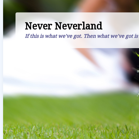
Never Neverland
If this is what we've got. Then what we've got is