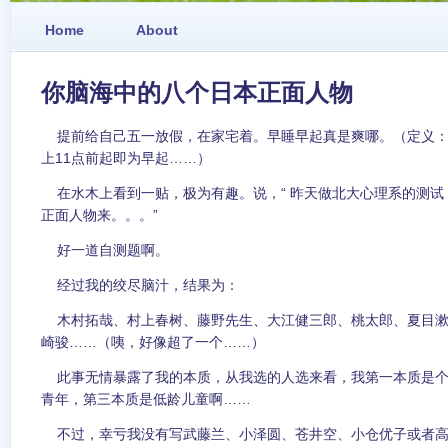
Home
About
你脑海中的八个日本正面人物
提前给自己五一放假，在家宅着。早睡早起真是爽哪。（定义：
上11点前起即为早起……）
在水木上看到一贴，极为有趣。说，“ 昨天做北大心理系的测试
正面人物来。。。”
好一道自测题啊。
经过我的绞尽脑汁，结果为：
木村拓哉、村上春树、藤野先生、大江健三郎、桃太郎、夏目漱
崎骏……（咦，好像超了一个……）
此事无情暴露了我的本质，从我选的人选来看，我第一本质是个
青年，第三本质是低龄儿童啊……
不过，幸亏我没有写武藤兰、小泽圆、苍井空、小仓优子或者高