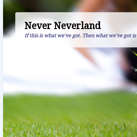
Never Neverland
If this is what we've got. Then what we've got is