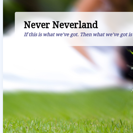
Never Neverland
If this is what we've got. Then what we've got is