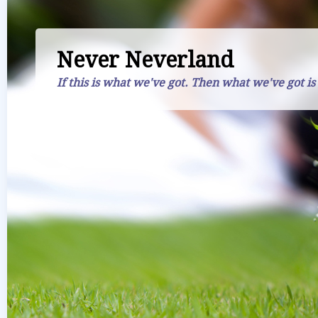
Never Neverland
If this is what we've got. Then what we've got is