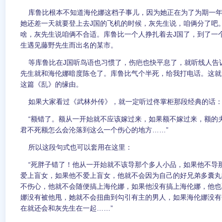
库鲁比根本不知道海伦娜这档子事儿，因为她正在为了为期一年
她还差一天就要登上去J国的飞机的时候，灰先生说，咱俩分了吧
啥，灰先生说咱俩不合适。库鲁比一个人挣扎着去J国了，到了一
生遇见藤野先生而出名的某市。
等库鲁比在J国听鸟语也习惯了，伤疤也快平息了，就听线人告
先生就和海伦娜暗度陈仓了。库鲁比气个半死，给我打电话。这就
这篇《乱》的缘由。
如果大家看过《武林外传》，就一定听过佟掌柜那段经典的话
“额错了。额从一开始就不应该嫁过来，如果额不嫁过来，额的
君不死额怎么会沦落到这么一个伤心的地方……”
所以这段句式也可以套用在这里：
“死胖子错了！他从一开始就不该导那个多人小品，如果他不导
爱上盲女，如果他不爱上盲女，他就不会因为自己的好兄弟多囊丸
不伤心，他就不会随便搞上海伦娜，如果他没有搞上海伦娜，他也
娜没有被他甩，她就不会扭曲到勾引有主的男人，如果海伦娜没有
在就还会和灰先生在一起……”