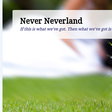
Never Neverland
If this is what we've got. Then what we've got is