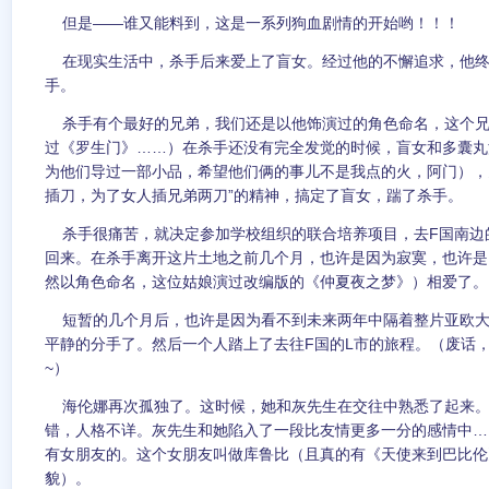
但是——谁又能料到，这是一系列狗血剧情的开始哟！！！
在现实生活中，杀手后来爱上了盲女。经过他的不懈追求，他终
手。
杀手有个最好的兄弟，我们还是以他饰演过的角色命名，这个兄
过《罗生门》……）在杀手还没有完全发觉的时候，盲女和多囊丸
为他们导过一部小品，希望他们俩的事儿不是我点的火，阿门），
插刀，为了女人插兄弟两刀”的精神，搞定了盲女，踹了杀手。
杀手很痛苦，就决定参加学校组织的联合培养项目，去F国南边的
回来。在杀手离开这片土地之前几个月，也许是因为寂寞，也许是
然以角色命名，这位姑娘演过改编版的《仲夏夜之梦》）相爱了。
短暂的几个月后，也许是因为看不到未来两年中隔着整片亚欧大
平静的分手了。然后一个人踏上了去往F国的L市的旅程。（废话
~）
海伦娜再次孤独了。这时候，她和灰先生在交往中熟悉了起来。
错，人格不详。灰先生和她陷入了一段比友情更多一分的感情中…
有女朋友的。这个女朋友叫做库鲁比（且真的有《天使来到巴比伦
貌）。