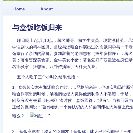
Home
About
与盒饭吃饭归来
昨日晚上7点到10点，著名帅哥、前学生演员、现北漂精英、艺
学话剧队的精神图腾、曾经与汤唯合作演出过的盒饭同学与一干老
馆举行了亲切的聚餐。参加聚餐的老同志有（按年资排序）：著名
黄；著名资深美食家、金牛美女小猪；著名爱好广泛最近在疯狂录
名牢骚家、狂想家、八卦传播家、天秤美女我。
五个人吃了三个小时的结果包括：
1. 盒饭其实木有和汤唯合作过……严格的来讲，他确实和汤唯厮混
唯合作演出滴时候，汤唯滴经纪人觉得他滴制作人不靠谱，于是，
问及有没有去看《色·戒》滴时候，盒饭回答：“没有”。当被问及
正经的反问说：“当你看到一个你认识的人和梁朝伟在大屏幕上做
诞么？
”
2. 盒饭竟然有了稳定的女朋友！盒饭称，此人已经和他好了三