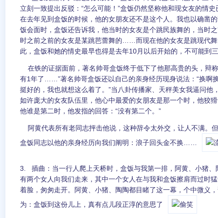
立刻一致提出反驳：“怎么可能！”盒饭仍然坚称他和现女友的情
在去年见到盒饭的时候，他的女朋友还不是这个人。我也以确凿的
饭会面时，盒饭还告诉我，他当时的女友是个跳民族舞的，当时之
时之前之前的女友是某跳芭蕾舞的……而现在他的女友是跳现代舞
此，盒饭和她的情史最早也得是去年10月以后开始的，不可能到
在铁的证据面前，著名帅哥盒饭终于低下了他那高贵的头，辩称
有1年了……”著名帅哥盒饭还以自己的亲身经历现身说法：“换啊
挺好的，我也就想这么着了。”当八卦传播家、天秤美女我逼问他
如许庞大的女友队伍里，他心中最爱的女朋友是那一个时，他狡猾
他谁是第二时，他发指的回答：“没有第二个。”
阿黄代表所有老同志抨击他说，这种辞令太外交，让人不满。但
盒饭同志以他的亲身经历向我们阐明：浪子回头金不换……
3. 插曲：当一行人爬上天桥时，盒饭与我第一排，阿黄、小猪
有两个女人向我们走来，其中一个女人在与我和盒饭擦肩而过时猛
着脸，匆匆走开。阿黄、小猪、陶陶都目睹了这一幕，个中微义，
为：盒饭到这份儿上，真有点儿段正淳的意思了