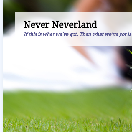
Never Neverland
If this is what we've got. Then what we've got is