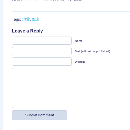
Tags:
地震
,
默哀
Leave a Reply
Name
Mail (will not be published)
Website