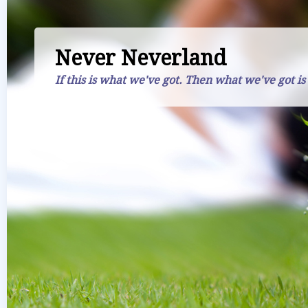
Never Neverland
If this is what we've got. Then what we've got is