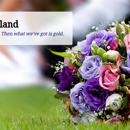
land
. Then what we've got is gold.