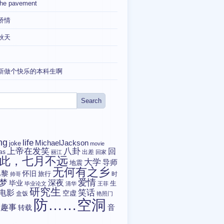
the pavement
矫情
秋天
新做个快乐的本科生啊
ng
life
MichaelJackson
joke
movie
上帝在发笑
八卦
回
tas
出差
丽江
回家
此，七月不远
大学
导师
地震
无何有之乡
巴黎
怀旧
旅行
时
帅哥
爱情
梦
深夜
毕业
生
毕业论文
清华
王菲
研究生
电影
笑话
空虚
盒饭
艳照门
防……空洞
趣事
转载
音