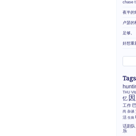
chase 
夜半的
卢瑟的
足够。
好想重
Tags
hunti
THU
Vi
因
忆
工作
尚
杂谈
活
生病
话剧队
乐