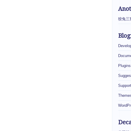
Ano
狡兔三
Blog
Develo
Docume
Plugins
Sugges
Suppor
Theme
WordPr
Dec