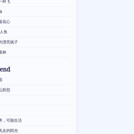
一样飞
妹
最花心
·人鱼
的漂亮疯子
森林
iend
器
乱联想
界，可能生活
飞走的阳光