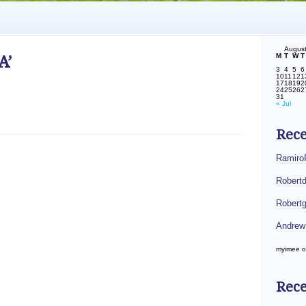
Augus
M
T
W
T
A’
3
4
5
6
10
11
12
1
17
18
19
2
24
25
26
2
31
« Jul
Rec
Ramiro
Robert
Robert
Andrew
myimee
o
Rece