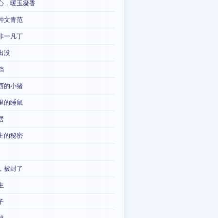
心，暖玉凝香
种文青范
非一凡丁
出没
铛
西的小猪
里的睡鼠
居
主的秘密
，被封了
生
子