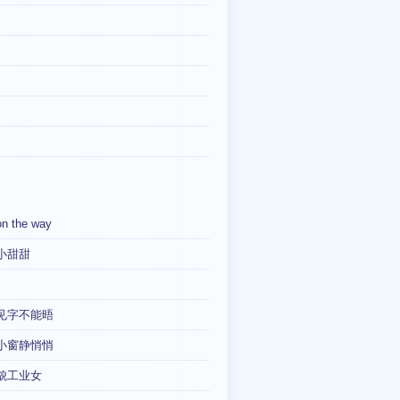
on the way
小甜甜
见字不能晤
小窗静悄悄
貌工业女