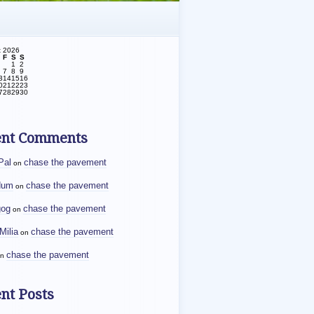
t 2026
F
S
S
1
2
7
8
9
3
14
15
16
0
21
22
23
7
28
29
30
ent Comments
Pal
chase the pavement
on
dum
chase the pavement
on
gog
chase the pavement
on
Milia
chase the pavement
on
chase the pavement
n
nt Posts