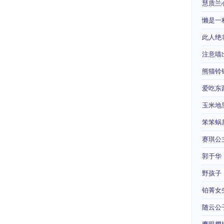
慧质兰
懒是一
此人绝
注意喵
熊猫铃
爱吃东
玉米地
笨笨蜗
赛琪公
郭于华
野孩子
铂菁女
随云公