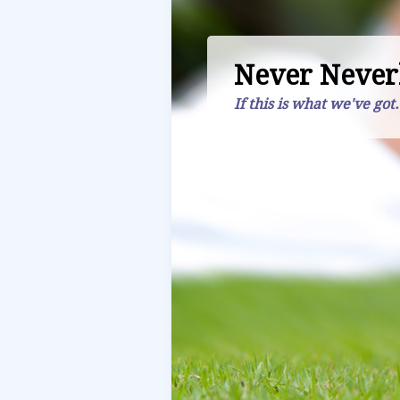
Never Never
If this is what we've got