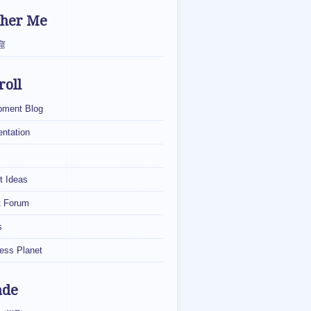
ther Me
窟
roll
pment Blog
ntation
t Ideas
t Forum
s
ess Planet
ade