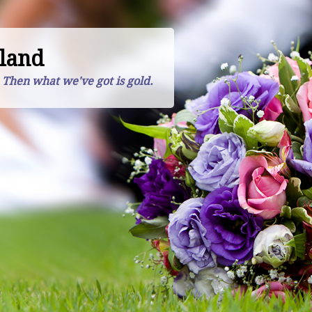
land
. Then what we've got is gold.