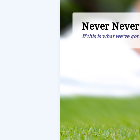
Never Never
If this is what we've got