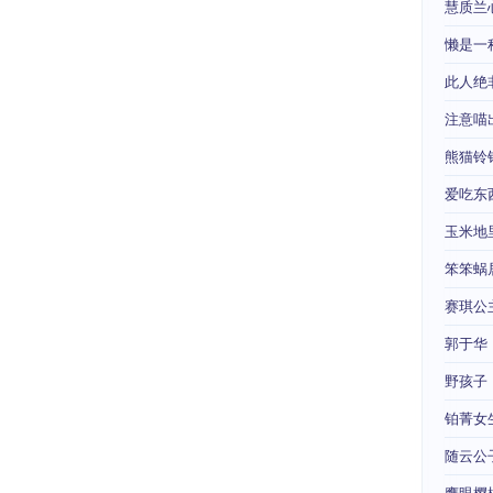
慧质兰
懒是一
此人绝
注意喵
熊猫铃
爱吃东
玉米地
笨笨蜗
赛琪公
郭于华
野孩子
铂菁女
随云公