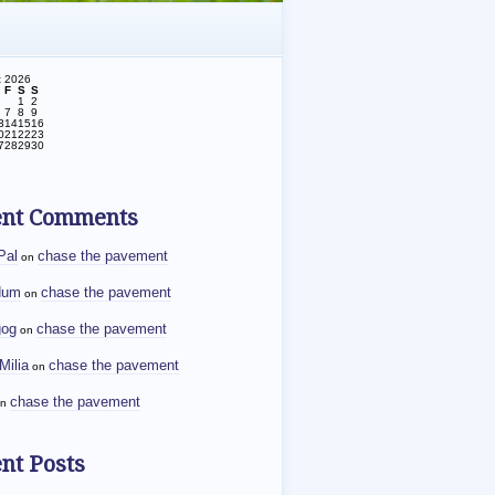
t 2026
F
S
S
1
2
7
8
9
3
14
15
16
0
21
22
23
7
28
29
30
ent Comments
Pal
chase the pavement
on
dum
chase the pavement
on
gog
chase the pavement
on
Milia
chase the pavement
on
chase the pavement
n
nt Posts