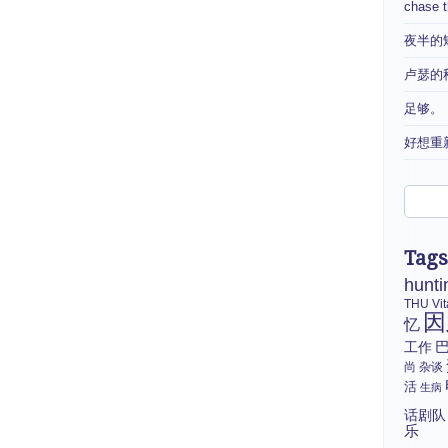
chase 
夜半的
卢瑟的
足够。
好想重
Tags
hunti
THU
Vi
因
忆
工作
尚
杂谈
活
生病
话剧队
乐