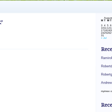
Augus
M
T
W
T
’
3
4
5
6
10
11
12
1
17
18
19
2
24
25
26
2
31
« Jul
Rec
Ramiro
Robert
Robert
Andrew
myimee
o
Rece