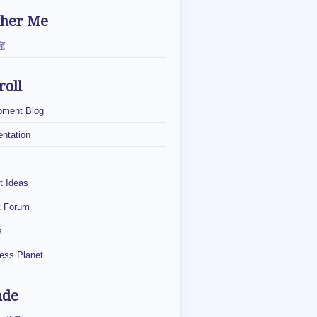
ther Me
窟
roll
pment Blog
ntation
t Ideas
t Forum
s
ess Planet
ade