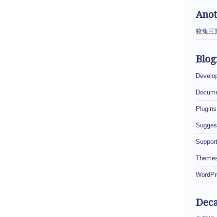
Ano
狡兔三
Blog
Develo
Docume
Plugins
Sugges
Suppor
Theme
WordPr
Dec