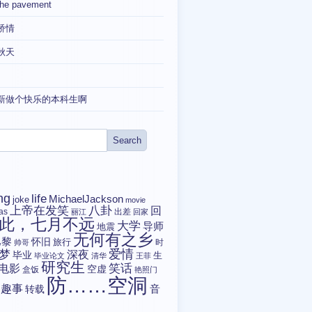
the pavement
矫情
秋天
新做个快乐的本科生啊
ng
life
MichaelJackson
joke
movie
上帝在发笑
八卦
回
tas
出差
丽江
回家
此，七月不远
大学
导师
地震
无何有之乡
巴黎
怀旧
旅行
时
帅哥
爱情
梦
深夜
毕业
生
毕业论文
清华
王菲
研究生
电影
笑话
空虚
盒饭
艳照门
防……空洞
趣事
转载
音