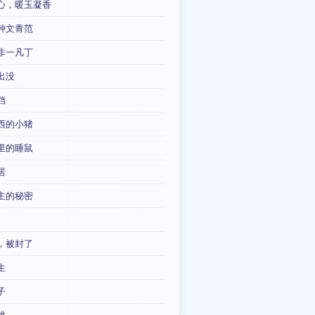
心，暖玉凝香
种文青范
非一凡丁
出没
铛
西的小猪
里的睡鼠
居
主的秘密
，被封了
生
子