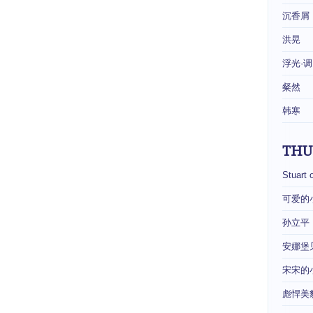
沉香屑
洪晃
浮光·调
粲然
韩寒
THU
Stuart 
可爱的
孙立平
安娜堡
宋宋的
彪悍美