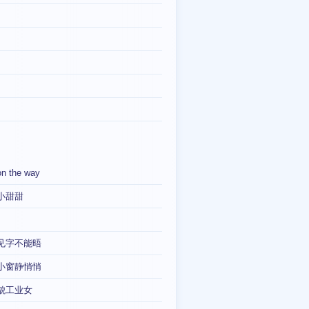
on the way
小甜甜
见字不能晤
小窗静悄悄
貌工业女