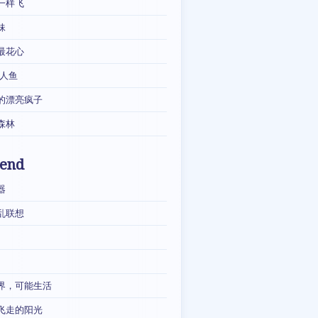
一样飞
妹
最花心
·人鱼
的漂亮疯子
森林
iend
器
乱联想
界，可能生活
飞走的阳光