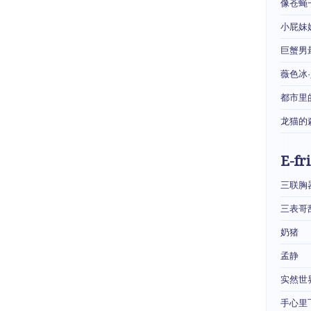
像苍蝇
小屁妹
巨蟹男
薇色冰
都市里
龙猫的
E-fr
三联胸
三表哥
奶猪
孟静
实然世
手心里