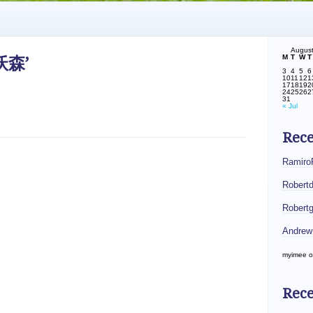
Augus
M
T
W
T
·沃森’
3
4
5
6
10
11
12
1
17
18
19
2
24
25
26
2
31
« Jul
Rec
Ramiro
Robert
Robert
Andrew
myimee
o
Rece