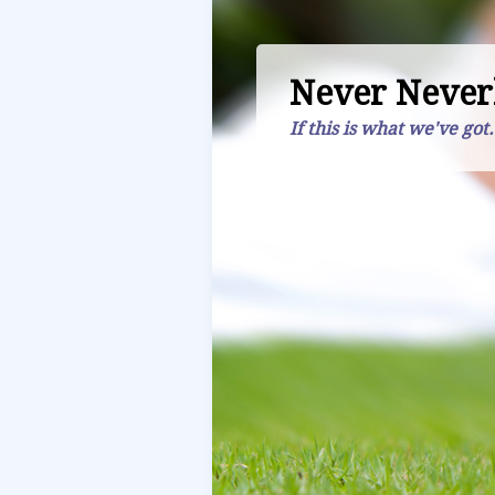
Never Never
If this is what we've got