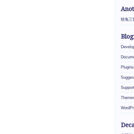
Ano
狡兔三
Blog
Develo
Docume
Plugins
Sugges
Suppor
Theme
WordPr
Dec