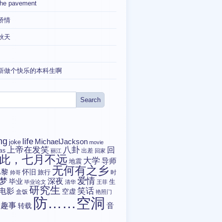
the pavement
矫情
秋天
新做个快乐的本科生啊
ng
life
MichaelJackson
joke
movie
上帝在发笑
八卦
回
tas
出差
丽江
回家
此，七月不远
大学
导师
地震
无何有之乡
巴黎
怀旧
旅行
时
帅哥
爱情
梦
深夜
毕业
生
毕业论文
清华
王菲
研究生
电影
笑话
空虚
盒饭
艳照门
防……空洞
趣事
转载
音