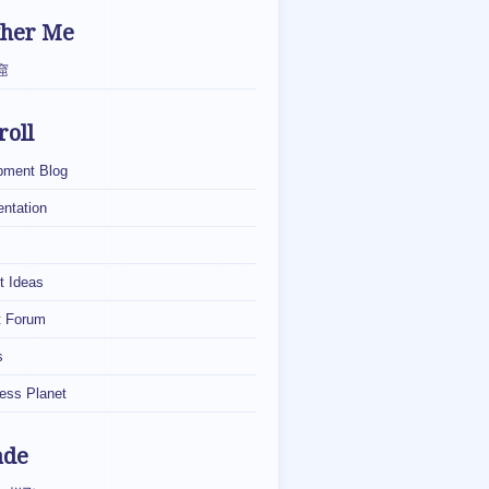
ther Me
窟
roll
pment Blog
ntation
t Ideas
t Forum
s
ess Planet
ade