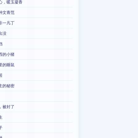
心，暖玉凝香
种文青范
非一凡丁
出没
铛
西的小猪
里的睡鼠
居
主的秘密
，被封了
生
子