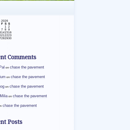
t 2026
F
S
S
1
2
7
8
9
3
14
15
16
0
21
22
23
7
28
29
30
ent Comments
Pal
chase the pavement
on
dum
chase the pavement
on
gog
chase the pavement
on
Milia
chase the pavement
on
chase the pavement
n
nt Posts