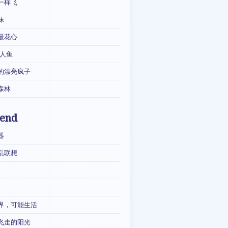
一样飞
妹
最花心
·人鱼
的漂亮疯子
森林
iend
器
乱联想
界，可能生活
飞走的阳光