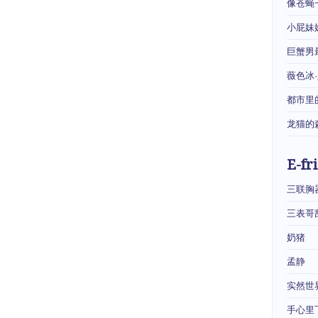
像苍蝇
小屁妹
巨蟹男
薇色冰
都市里
龙猫的
E-fr
三联胸
三表哥
奶猪
孟静
实然世
手心里