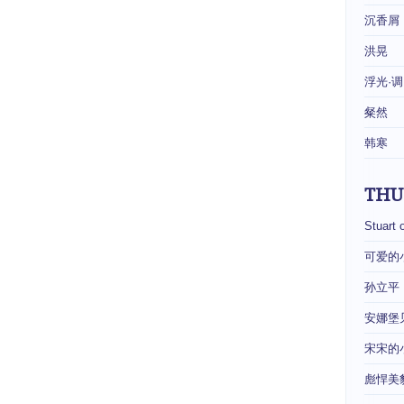
沉香屑
洪晃
浮光·调
粲然
韩寒
THU
Stuart 
可爱的
孙立平
安娜堡
宋宋的
彪悍美