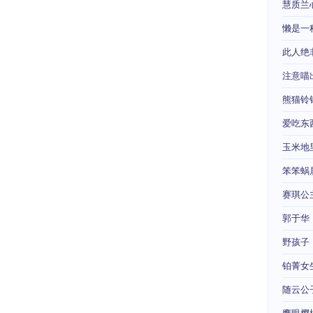
慧质兰
懒是一
此人绝
注意喵
熊猫铃
爱吃东
玉米地
笨笨蜗
赛琪公
郭于华
野孩子
铂菁女
随云公