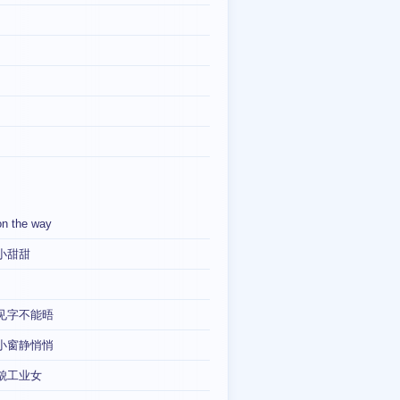
on the way
小甜甜
见字不能晤
小窗静悄悄
貌工业女