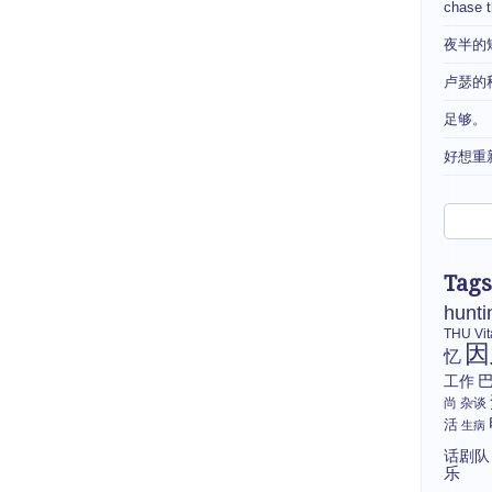
chase 
夜半的
卢瑟的
足够。
好想重
Tags
hunti
THU
Vi
因
忆
工作
尚
杂谈
活
生病
话剧队
乐