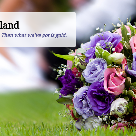
land
. Then what we've got is gold.