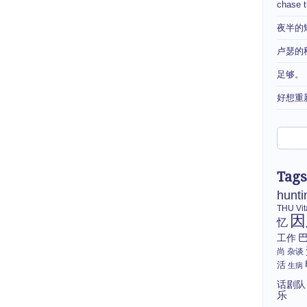
chase 
夜半的
卢瑟的
足够。
好想重
Tags
hunti
THU
Vi
因
忆
工作
尚
杂谈
活
生病
话剧队
乐