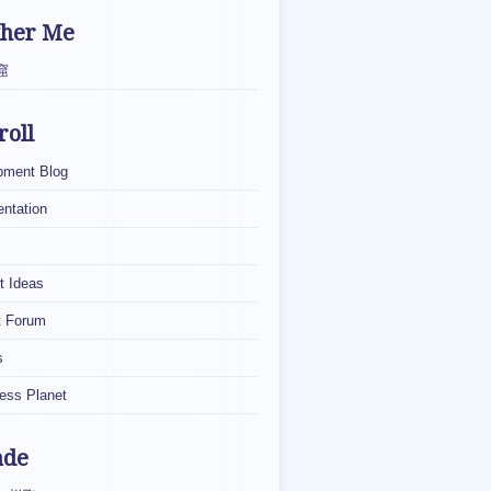
ther Me
窟
roll
pment Blog
ntation
t Ideas
t Forum
s
ess Planet
ade