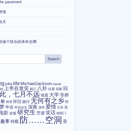
the pavement
矫情
秋天
新做个快乐的本科生啊
ng
life
MichaelJackson
joke
movie
上帝在发笑
八卦
回
tas
出差
丽江
回家
此，七月不远
大学
导师
地震
无何有之乡
巴黎
怀旧
旅行
时
帅哥
爱情
梦
深夜
毕业
生
毕业论文
清华
王菲
研究生
电影
笑话
空虚
盒饭
艳照门
防……空洞
趣事
转载
音