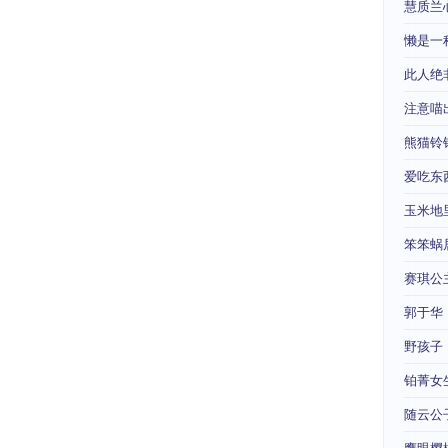
慧质兰
懒是一
此人绝
注意喵
熊猫铃
爱吃东
玉米地
笨笨蜗
赛琪公
郭于华
野孩子
铂菁女
随云公