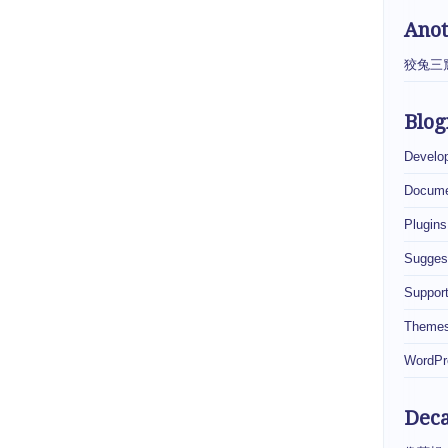
Ano
狡兔三
Blog
Develo
Docume
Plugins
Sugges
Suppor
Theme
WordPr
Dec