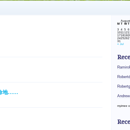
Augus
M
T
W
T
3
4
5
6
10
11
12
1
17
18
19
2
24
25
26
2
31
« Jul
Rec
Ramiro
Robert
Robert
命地……
Andrew
myimee
o
Rece