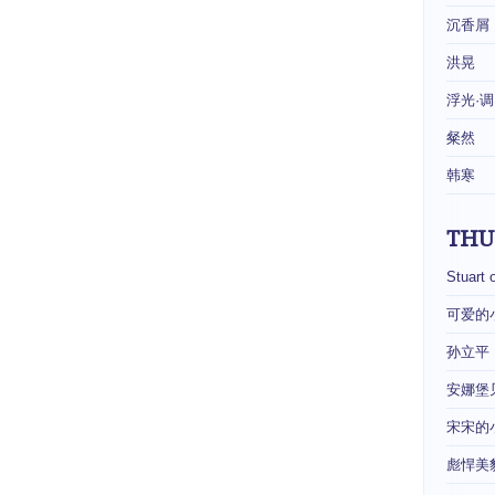
沉香屑
洪晃
浮光·调
粲然
韩寒
THU
Stuart 
可爱的
孙立平
安娜堡
宋宋的
彪悍美