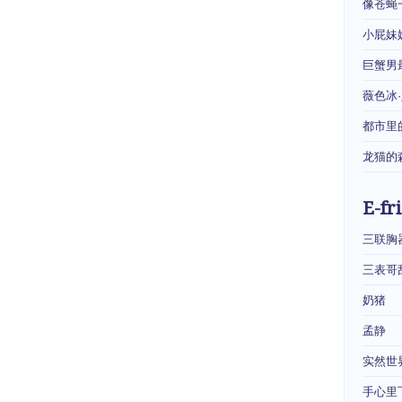
像苍蝇
小屁妹
巨蟹男
薇色冰
都市里
龙猫的
E-fr
三联胸
三表哥
奶猪
孟静
实然世
手心里