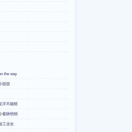
on the way
小甜甜
见字不能晤
小窗静悄悄
貌工业女