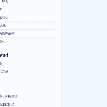
一样飞
妹
最花心
·人鱼
的漂亮疯子
森林
iend
器
乱联想
界，可能生活
飞走的阳光