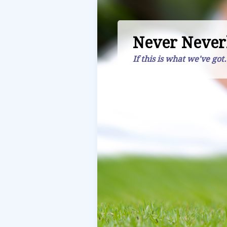
Never Never
If this is what we've got