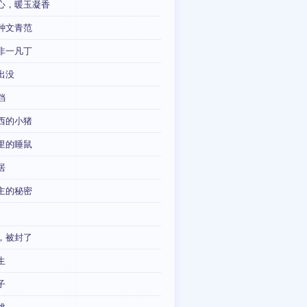
心，暖玉凝香
种文青范
非一凡丁
出没
铛
西的小猪
里的睡鼠
居
主的秘密
，被封了
生
子