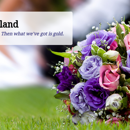
land
. Then what we've got is gold.