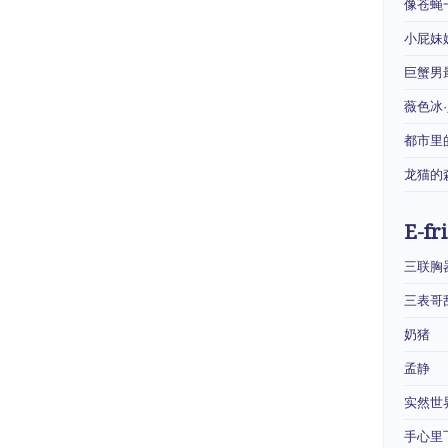
像苍蝇
小屁妹
巨蟹男
薇色冰
都市里
龙猫的
E-fr
三联胸
三表哥
奶猪
孟静
实然世
手心里