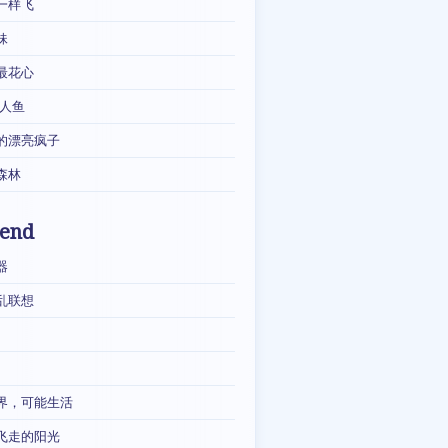
一样飞
妹
最花心
·人鱼
的漂亮疯子
森林
iend
器
乱联想
界，可能生活
飞走的阳光