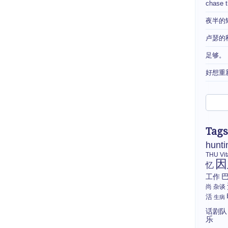
chase 
夜半的
卢瑟的
足够。
好想重
Tags
hunti
THU
Vi
因
忆
工作
尚
杂谈
活
生病
话剧队
乐