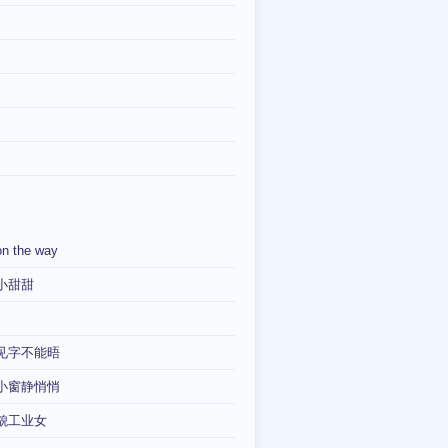
on the way
小甜甜
见字不能晤
小窗静悄悄
貌工业女