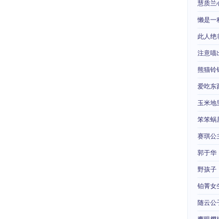
慧质兰
懒是一
此人绝
注意喵
熊猫铃
爱吃东
玉米地
笨笨蜗
赛琪公
郭于华
野孩子
铂菁女
随云公