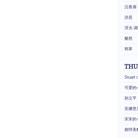
沉香屑
洪晃
浮光·调
粲然
韩寒
THU
Stuart 
可爱的
孙立平
安娜堡
宋宋的
彪悍美