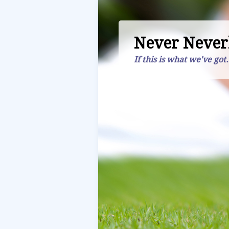
Never Never
If this is what we've got