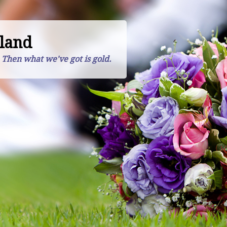
land
. Then what we've got is gold.