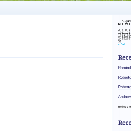
Augus
M
T
W
T
3
4
5
6
10
11
12
1
17
18
19
2
24
25
26
2
31
« Jul
Rec
Ramiro
Robert
Robert
Andrew
myimee
o
Rece