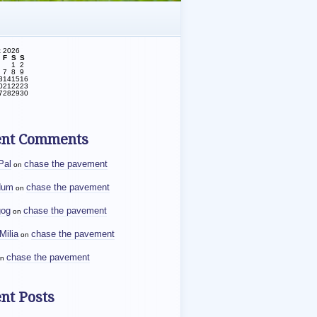
t 2026
F
S
S
1
2
7
8
9
3
14
15
16
0
21
22
23
7
28
29
30
ent Comments
Pal
chase the pavement
on
dum
chase the pavement
on
gog
chase the pavement
on
Milia
chase the pavement
on
chase the pavement
n
nt Posts