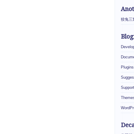
Ano
狡兔三
Blog
Develo
Docume
Plugins
Sugges
Suppor
Theme
WordPr
Dec