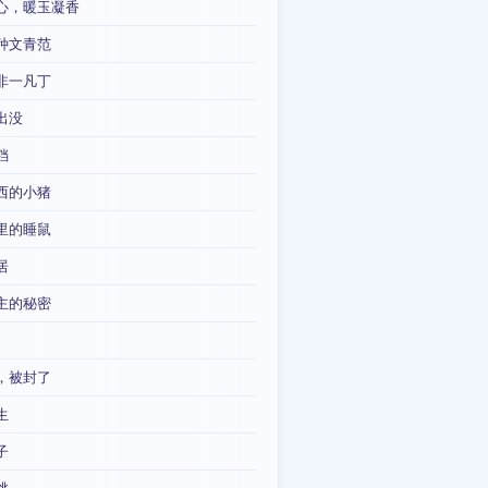
心，暖玉凝香
种文青范
非一凡丁
出没
铛
西的小猪
里的睡鼠
居
主的秘密
，被封了
生
子