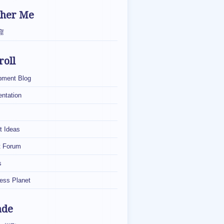
ther Me
窟
roll
pment Blog
ntation
t Ideas
t Forum
s
ess Planet
ade