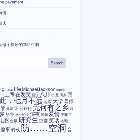
the pavement
矫情
秋天
新做个快乐的本科生啊
ng
life
MichaelJackson
joke
movie
上帝在发笑
八卦
回
tas
出差
丽江
回家
此，七月不远
大学
导师
地震
无何有之乡
巴黎
怀旧
旅行
时
帅哥
爱情
梦
深夜
毕业
生
毕业论文
清华
王菲
研究生
电影
笑话
空虚
盒饭
艳照门
防……空洞
趣事
转载
音