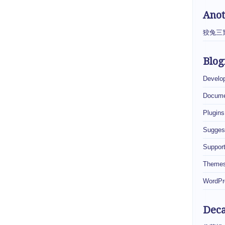
Ano
狡兔三
Blog
Develo
Docume
Plugins
Sugges
Suppor
Theme
WordPr
Dec