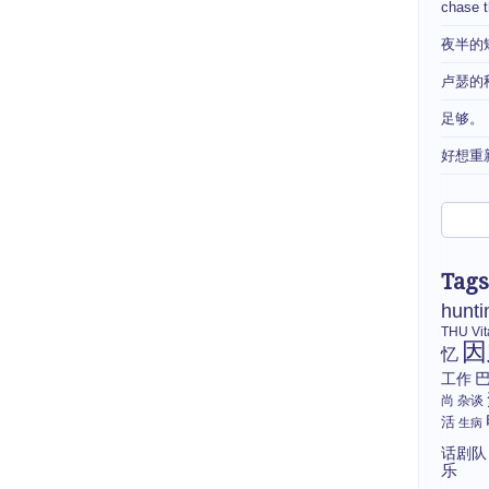
chase 
夜半的
卢瑟的
足够。
好想重
Tags
hunti
THU
Vi
因
忆
工作
尚
杂谈
活
生病
话剧队
乐