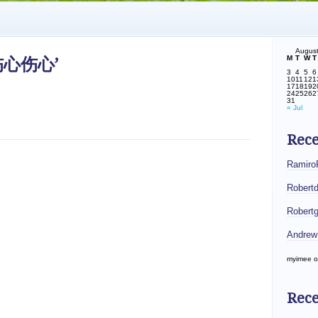
Augus
M
T
W
T
心伤心伤心’
3
4
5
6
10
11
12
1
17
18
19
2
24
25
26
2
31
« Jul
Rec
Ramiro
Robert
Robert
Andrew
myimee
o
Rece