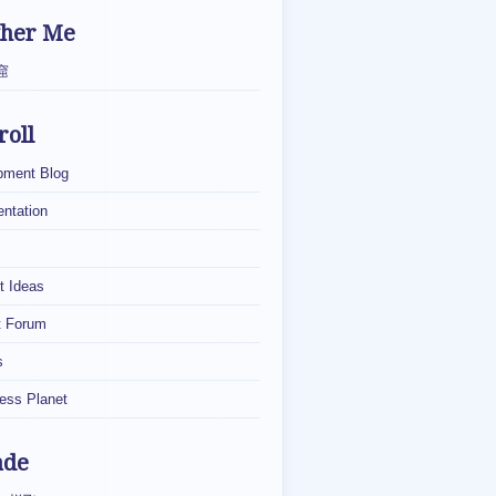
ther Me
窟
roll
pment Blog
ntation
t Ideas
t Forum
s
ess Planet
ade