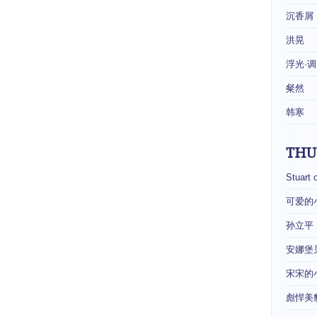
沉香屑
洪晃
浮光·调
粲然
韩寒
THU
Stuart 
可爱的
孙立平
安娜堡
宋宋的
彪悍美