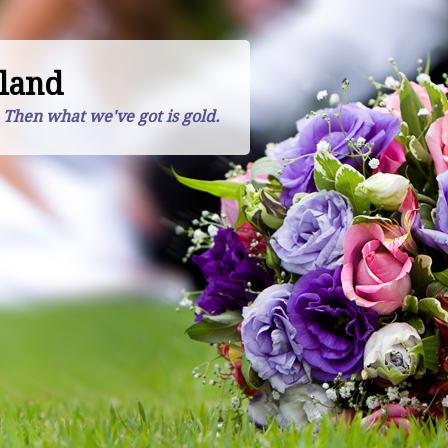
land
. Then what we've got is gold.