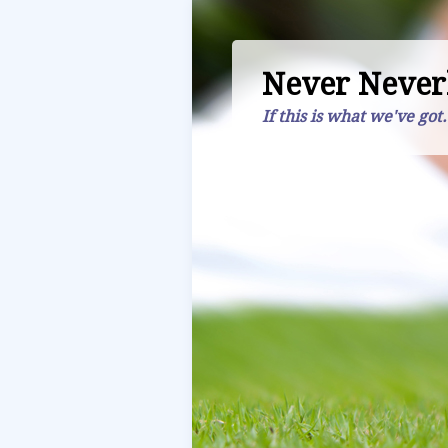
Never Never
If this is what we've got