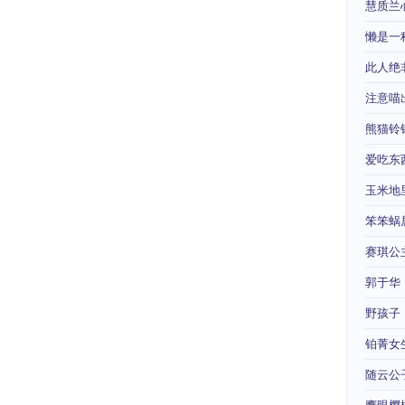
慧质兰
懒是一
此人绝
注意喵
熊猫铃
爱吃东
玉米地
笨笨蜗
赛琪公
郭于华
野孩子
铂菁女
随云公