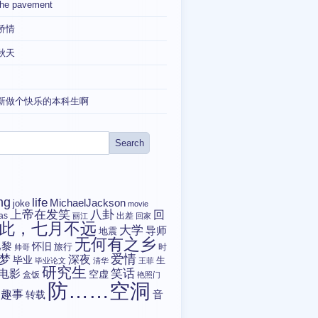
the pavement
矫情
秋天
新做个快乐的本科生啊
ng
life
MichaelJackson
joke
movie
上帝在发笑
八卦
回
tas
出差
丽江
回家
此，七月不远
大学
导师
地震
无何有之乡
巴黎
怀旧
旅行
时
帅哥
爱情
梦
深夜
毕业
生
毕业论文
清华
王菲
研究生
电影
笑话
空虚
盒饭
艳照门
防……空洞
趣事
转载
音