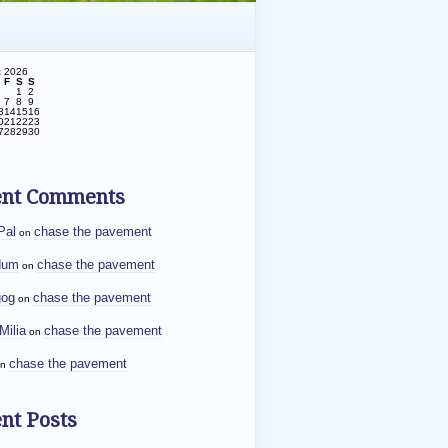
t 2026
F
S
S
1
2
7
8
9
3
14
15
16
0
21
22
23
7
28
29
30
ent Comments
Pal
chase the pavement
on
dum
chase the pavement
on
gog
chase the pavement
on
Milia
chase the pavement
on
chase the pavement
n
nt Posts