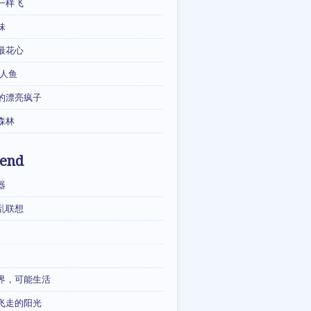
一样飞
妹
最花心
·人鱼
的漂亮疯子
森林
iend
器
乱联想
界，可能生活
飞走的阳光