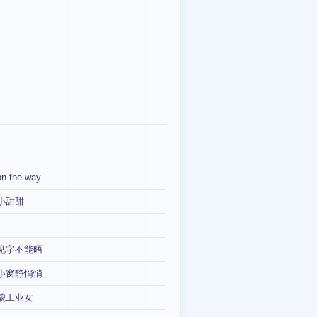
on the way
小甜甜
见字不能晤
小窗静悄悄
貌工业女