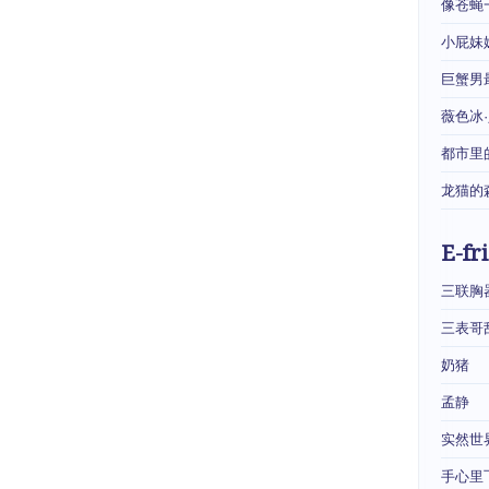
像苍蝇
小屁妹
巨蟹男
薇色冰
都市里
龙猫的
E-fr
三联胸
三表哥
奶猪
孟静
实然世
手心里