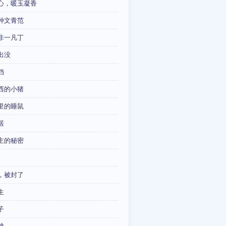
心，暖玉凝香
种文青范
非一凡丁
出没
铛
西的小猪
里的睡鼠
居
主的秘密
，被封了
生
子