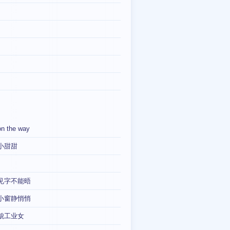
on the way
小甜甜
见字不能晤
小窗静悄悄
貌工业女