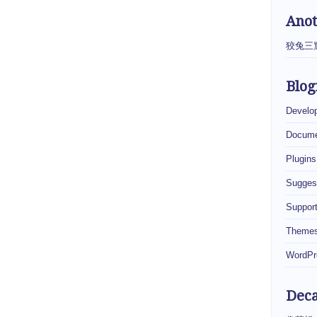
Ano
狡兔三
Blog
Develo
Docume
Plugins
Sugges
Suppor
Theme
WordPr
Dec