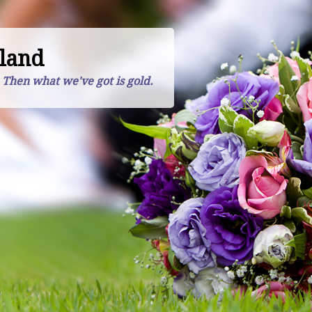
land
. Then what we've got is gold.