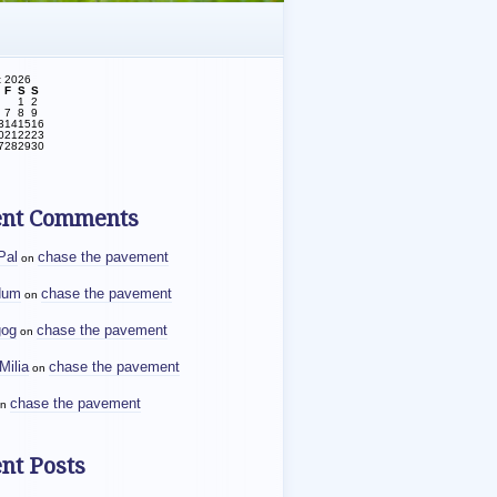
t 2026
F
S
S
1
2
7
8
9
3
14
15
16
0
21
22
23
7
28
29
30
ent Comments
Pal
chase the pavement
on
dum
chase the pavement
on
gog
chase the pavement
on
Milia
chase the pavement
on
chase the pavement
n
nt Posts