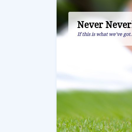
Never Never
If this is what we've got