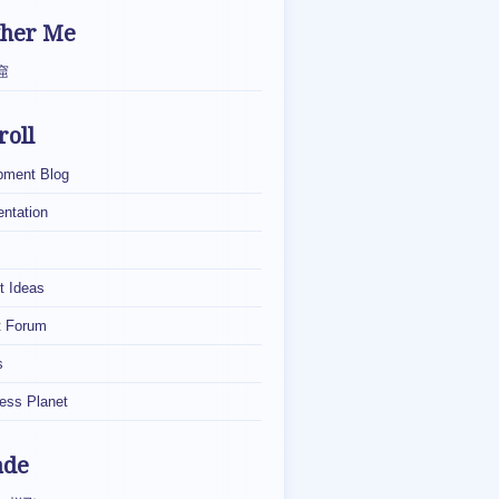
ther Me
窟
roll
pment Blog
ntation
t Ideas
t Forum
s
ess Planet
ade