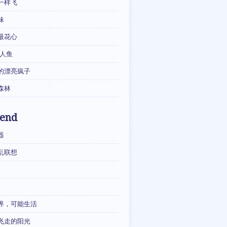
一样飞
妹
最花心
·人鱼
的漂亮疯子
森林
iend
器
乱联想
界，可能生活
飞走的阳光