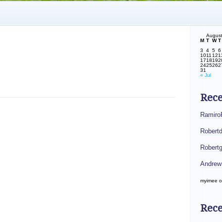
Augus
M
T
W
T
3
4
5
6
10
11
12
1
17
18
19
2
24
25
26
2
31
« Jul
Rec
Ramiro
Robert
Robert
Andrew
myimee
o
Rece