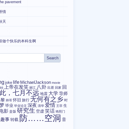
the pavement
矫情
秋天
新做个快乐的本科生啊
ng
life
MichaelJackson
joke
movie
上帝在发笑
八卦
回
tas
出差
丽江
回家
此，七月不远
大学
导师
地震
无何有之乡
巴黎
怀旧
旅行
时
帅哥
爱情
梦
深夜
毕业
生
毕业论文
清华
王菲
研究生
电影
笑话
空虚
盒饭
艳照门
防……空洞
趣事
转载
音