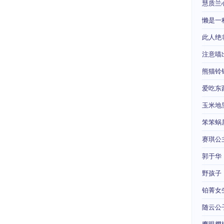
慧质兰
懒是一
此人绝
注意喵
熊猫铃
爱吃东
玉米地
笨笨蜗
赛琪公
郭于华
野孩子
铂菁女
随云公