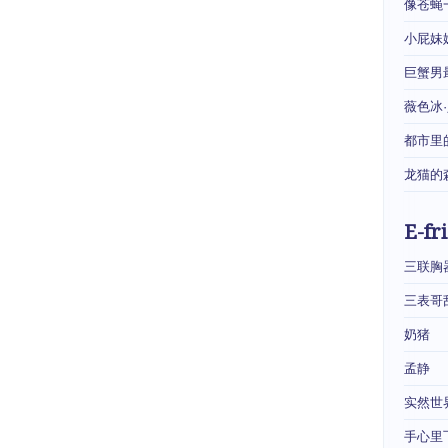
像苍蝇
小屁妹
巨蟹男
薇色冰
都市里
龙猫的
E-fr
三联胸
三表哥
奶猪
孟静
实然世
手心里