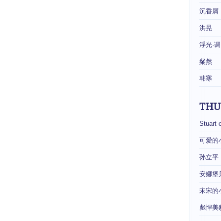
沉香屑
洪晃
浮光·调
粲然
韩寒
THU
Stuart 
可爱的
孙立平
安娜堡
宋宋的
彪悍美