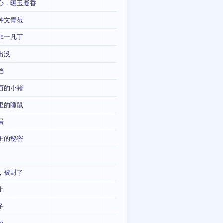
心，暖玉凝香
种文青范
非一凡丁
出没
铛
西的小猪
里的睡鼠
居
主的秘密
，被封了
生
子