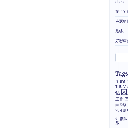
chase 
夜半的
卢瑟的
足够。
好想重
Tags
hunti
THU
Vi
因
忆
工作
尚
杂谈
活
生病
话剧队
乐