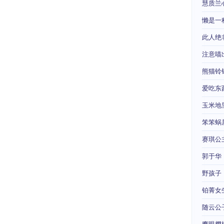
慧质兰
懒是一
此人绝
注意喵
熊猫铃
爱吃东
玉米地
笨笨蜗
赛琪公
郭于华
野孩子
铂菁女
随云公