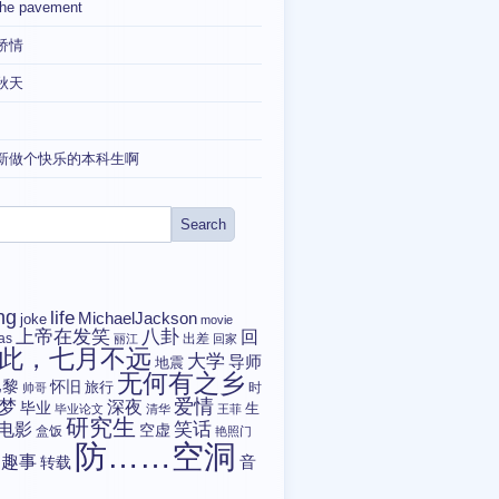
the pavement
矫情
秋天
新做个快乐的本科生啊
ng
life
MichaelJackson
joke
movie
上帝在发笑
八卦
回
tas
出差
丽江
回家
此，七月不远
大学
导师
地震
无何有之乡
巴黎
怀旧
旅行
时
帅哥
爱情
梦
深夜
毕业
生
毕业论文
清华
王菲
研究生
电影
笑话
空虚
盒饭
艳照门
防……空洞
趣事
转载
音