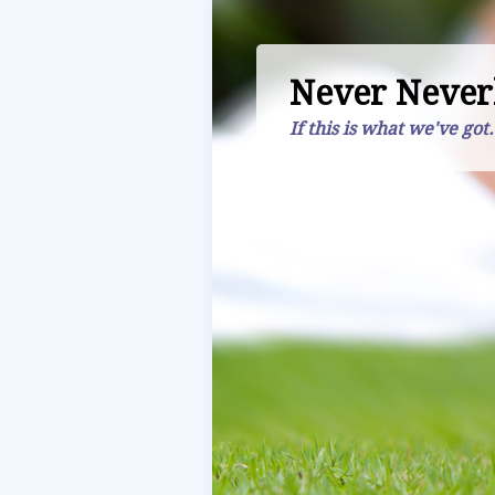
Never Never
If this is what we've got