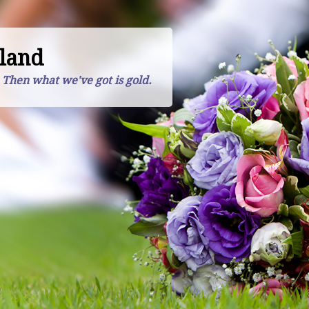
land
. Then what we've got is gold.