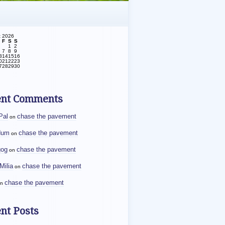
t 2026
F
S
S
1
2
7
8
9
3
14
15
16
0
21
22
23
7
28
29
30
ent Comments
Pal
chase the pavement
on
dum
chase the pavement
on
gog
chase the pavement
on
Milia
chase the pavement
on
chase the pavement
n
nt Posts