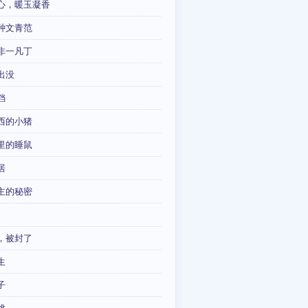
心，暖玉凝香
种文青范
非一凡丁
出没
铛
西的小猪
里的睡鼠
居
主的秘密
，被封了
生
子