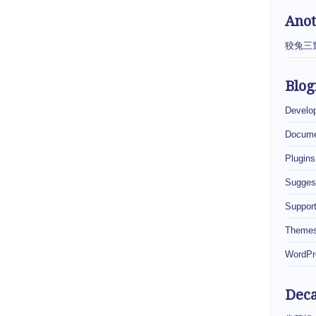
Ano
狡兔三
Blog
Develo
Docume
Plugins
Sugges
Suppor
Theme
WordPr
Dec