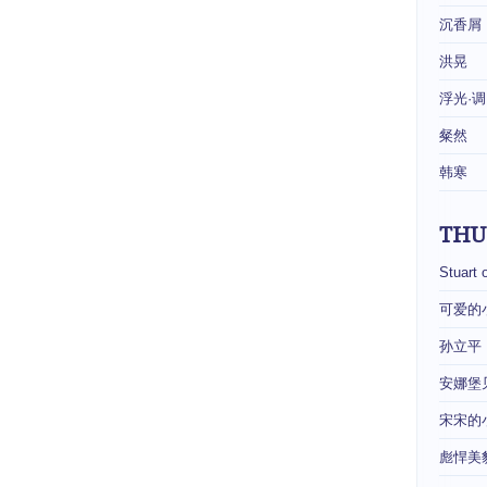
沉香屑
洪晃
浮光·调
粲然
韩寒
THU
Stuart 
可爱的
孙立平
安娜堡
宋宋的
彪悍美