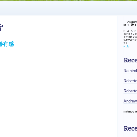
Augus
M
T
W
T
’
3
4
5
6
10
11
12
1
17
18
19
2
24
25
26
2
卷有感
31
« Jul
Rec
Ramiro
Robert
Robert
Andrew
myimee
o
Rece