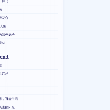
一样飞
妹
最花心
·人鱼
的漂亮疯子
森林
iend
器
乱联想
界，可能生活
飞走的阳光