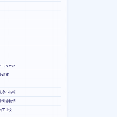
on the way
小甜甜
见字不能晤
小窗静悄悄
貌工业女