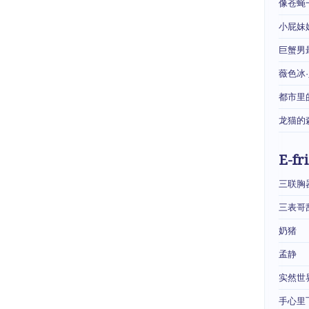
像苍蝇
小屁妹
巨蟹男
薇色冰
都市里
龙猫的
E-fr
三联胸
三表哥
奶猪
孟静
实然世
手心里