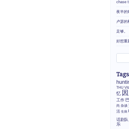
chase 
夜半的
卢瑟的
足够。
好想重
Tags
hunti
THU
Vi
因
忆
工作
尚
杂谈
活
生病
话剧队
乐