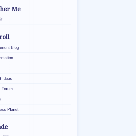
ther Me
窟
roll
pment Blog
ntation
t Ideas
t Forum
s
ess Planet
ade